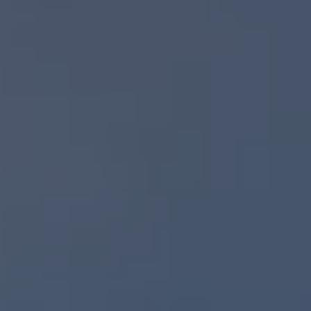
Planes de mantenimiento de prepago
Volkswagen 3x3
Long Drive
Beneficios de contratar un plan prepagado >
Accesorios y boutique
Accesorios por modelo
Volkswagen Collection
Catálogo de accesorios
Acerca de tu auto
Protección Volkswagen
Servicios de mantenimiento incluídos
Guía de indicadores
Llamado a revisión
Respaldo Volkswagen
Cobertura de robo de autopartes
Plan de asistencia técnica
Programa de lealtad FS Xclusive
Experiencia VW
Blog
Innovación
Historia y Cultura
Tips
Seminuevos
Nuestra Historia
Nuestro canal de YouTube