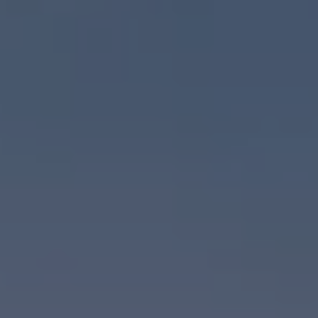
Reseñas VW
Tiguan 2025
Jetta 2025
Volkswagen Tera 2026
Croquetatón 2026
Serie Original Huellas
Sostenibilidad
Naturaleza
Nuestras personas
Sociedad
Conoce nuestra estrategia de Sostenibilidad
Integridad y Cumplimiento