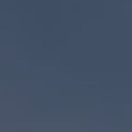
Promociones Volkswagen
Financiamiento y Arrendamiento
Ofertas en servicio y refacciones
Volkswagen ¡Ya!
Planes de mantenimiento de prepago
Garantías y seguros
Garantías
Seguro de Robo de Autopartes
Cobertura de protección adicional Plus
Seguro Automotriz
Volkswagen entre dos
Financiamiento de Usados Certificados
Programa de lealtad FS Xclusive
Encuentra tu Usado Certificado
Servicios y refacciones Volkswagen
Servicios Postventa
Aceite
Batería
Frenos
Precios de mantenimiento
ProService
Llamado a revisión
Refacciones y llantas
Refacciones Originales
Llantas