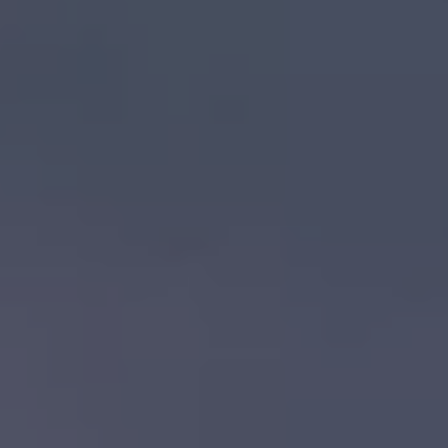
Llamado a revisión
Respaldo Volkswagen
Cobertura de robo de autopartes
Plan de asistencia técnica
Programa de lealtad FS Xclusive
Experiencia VW
Blog
Innovación
Historia y Cultura
Tips
Seminuevos
Nuestra Historia
Nuestro canal de YouTube
Reseñas VW
Tiguan 2025
Jetta 2025
Volkswagen Tera 2026
Croquetatón 2026
Serie Original Huellas
Sostenibilidad
Naturaleza
Nuestras personas
Sociedad
Conoce nuestra estrategia de Sostenibilidad
Integridad y Cumplimiento