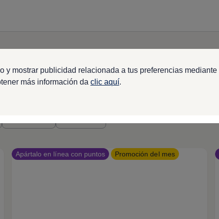
o y mostrar publicidad relacionada a tus preferencias mediante 
btener más información da
clic aquí
.
Automática
Más filtros
Apártalo en línea con puntos
Promoción del mes