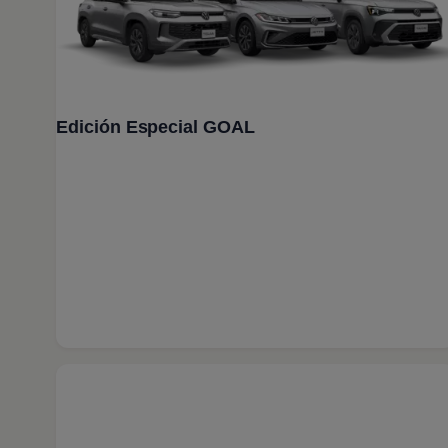
Programa de lealtad FS Xclusive
Encuentra tu Usado Certificado
Servicios y refacciones Volkswagen
Servicios Postventa
Aceite
Batería
Frenos
Edición Especial GOAL
Precios de mantenimiento
ProService
Llamado a revisión
Refacciones y llantas
Refacciones Originales
Llantas
Planes de mantenimiento de prepago
Volkswagen 3x3
Long Drive
Beneficios de contratar un plan prepagado >
Accesorios y boutique
Accesorios por modelo
Volkswagen Collection
Catálogo de accesorios
Acerca de tu auto
Protección Volkswagen
Servicios de mantenimiento incluídos
Guía de indicadores