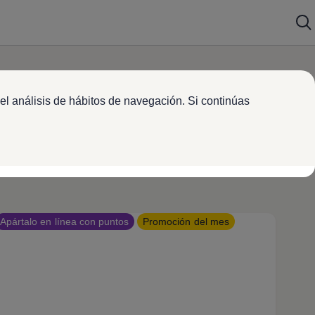
el análisis de hábitos de navegación. Si continúas
Apártalo en línea con puntos
Promoción del mes