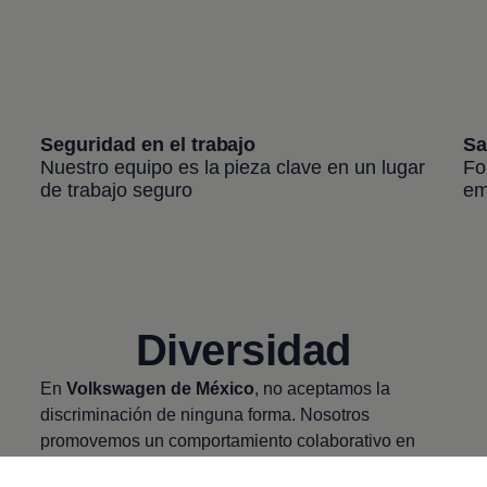
Seguridad en el trabajo
Sa
Nuestro equipo es la pieza clave en un lugar
Fo
de trabajo seguro
em
Diversidad
En
Volkswagen
de México
, no aceptamos la
discriminación de ninguna forma. Nosotros
promovemos un comportamiento colaborativo en
nuestro lugar de trabajo y estamos comprometidos