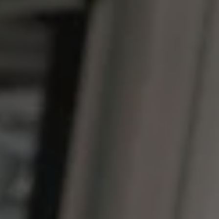
Llamado a revisión
Respaldo Volkswagen
Cobertura de robo de autopartes
Plan de asistencia técnica
Programa de lealtad FS Xclusive
Experiencia VW
Blog
Innovación
Historia y Cultura
Tips
Seminuevos
Nuestra Historia
Nuestro canal de YouTube
Reseñas VW
Tiguan 2025
Jetta 2025
Volkswagen Tera 2026
Croquetatón 2026
Serie Original Huellas
Sostenibilidad
Naturaleza
Nuestras personas
Sociedad
Conoce nuestra estrategia de Sostenibilidad
Integridad y Cumplimiento