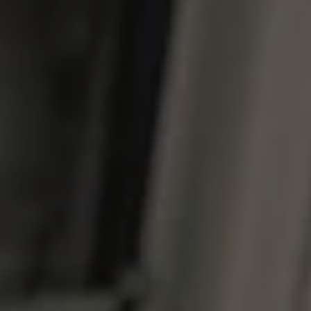
Programa de lealtad FS Xclusive
Encuentra tu Usado Certificado
Servicios y refacciones Volkswagen
Servicios Postventa
Aceite
Batería
Frenos
Precios de mantenimiento
ProService
Llamado a revisión
Refacciones y llantas
Refacciones Originales
Llantas
Planes de mantenimiento de prepago
Volkswagen 3x3
Long Drive
Beneficios de contratar un plan prepagado >
Accesorios y boutique
Accesorios por modelo
Volkswagen Collection
Catálogo de accesorios
Acerca de tu auto
Protección Volkswagen
Servicios de mantenimiento incluídos
Guía de indicadores