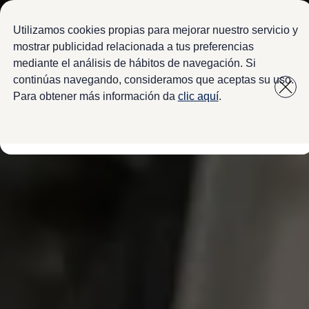
Modelos y configurador
Configura tu Volkswagen
Utilizamos cookies propias para mejorar nuestro servicio y
Virtual Studio - Realidad Aumentada
mostrar publicidad relacionada a tus preferencias
Volkswagen Usados Certificados
mediante el análisis de hábitos de navegación. Si
Saltar
Saltar a
Nivus 2027
a pie
Camionetas y SUVs
continúas navegando, consideramos que aceptas su uso.
contenido
de
Sedanes
Para obtener más información da
clic aquí
.
Deportivos
página
Compactos
Flotillas
Vehículos Comerciales
Ofertas y financiamiento
Promociones Volkswagen
Financiamiento y Arrendamiento
Ofertas en servicio y refacciones
Volkswagen ¡Ya!
Planes de mantenimiento de prepago
Garantías y seguros
Garantías
Seguro de Robo de Autopartes
Cobertura de protección adicional Plus
Seguro Automotriz
Volkswagen entre dos
Financiamiento de Usados Certificados