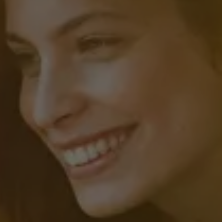
Llamado a revisión
Respaldo Volkswagen
Cobertura de robo de autopartes
Plan de asistencia técnica
Programa de lealtad FS Xclusive
Experiencia VW
Blog
Innovación
Historia y Cultura
Tips
Seminuevos
Nuestra Historia
Nuestro canal de YouTube
Reseñas VW
Tiguan 2025
Jetta 2025
Volkswagen Tera 2026
Croquetatón 2026
Serie Original Huellas
Sostenibilidad
Naturaleza
Nuestras personas
Sociedad
Conoce nuestra estrategia de Sostenibilidad
Integridad y Cumplimiento