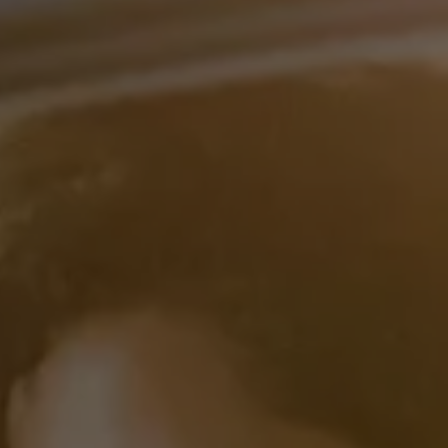
Programa de lealtad FS Xclusive
Encuentra tu Usado Certificado
Servicios y refacciones Volkswagen
Servicios Postventa
Aceite
Batería
Frenos
Precios de mantenimiento
ProService
Llamado a revisión
Refacciones y llantas
Refacciones Originales
Llantas
Planes de mantenimiento de prepago
Volkswagen 3x3
Long Drive
Beneficios de contratar un plan prepagado >
Accesorios y boutique
Accesorios por modelo
Volkswagen Collection
Catálogo de accesorios
Acerca de tu auto
Protección Volkswagen
Servicios de mantenimiento incluídos
Guía de indicadores