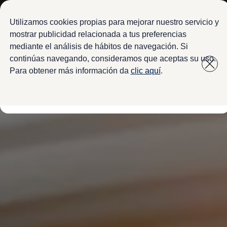
Modelos y configurador
Configura tu Volkswagen
Utilizamos cookies propias para mejorar nuestro servicio y
Virtual Studio - Realidad Aumentada
mostrar publicidad relacionada a tus preferencias
Volkswagen Usados Certificados
mediante el análisis de hábitos de navegación. Si
Saltar
Saltar a
Nivus 2027
a pie
Camionetas y SUVs
continúas navegando, consideramos que aceptas su uso.
contenido
de
Sedanes
Para obtener más información da
clic aquí
.
Deportivos
página
Compactos
Flotillas
Vehículos Comerciales
Ofertas y financiamiento
Promociones Volkswagen
Financiamiento y Arrendamiento
Ofertas en servicio y refacciones
Volkswagen ¡Ya!
Planes de mantenimiento de prepago
Garantías y seguros
Garantías
Seguro de Robo de Autopartes
Cobertura de protección adicional Plus
Seguro Automotriz
Volkswagen entre dos
Financiamiento de Usados Certificados