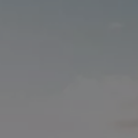
Programa de lealtad FS Xclusive
Encuentra tu Usado Certificado
Servicios y refacciones Volkswagen
Servicios Postventa
Aceite
Batería
Frenos
Precios de mantenimiento
ProService
Llamado a revisión
Refacciones y llantas
Refacciones Originales
Llantas
Planes de mantenimiento de prepago
Volkswagen 3x3
Long Drive
Beneficios de contratar un plan prepagado >
Accesorios y boutique
Accesorios por modelo
Volkswagen Collection
Catálogo de accesorios
Acerca de tu auto
Protección Volkswagen
Servicios de mantenimiento incluídos
Guía de indicadores