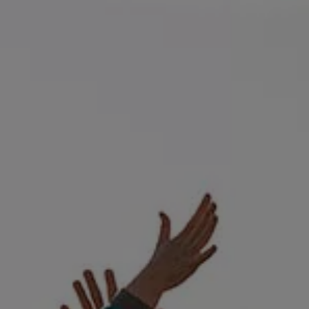
Llamado a revisión
Respaldo Volkswagen
Cobertura de robo de autopartes
Plan de asistencia técnica
Programa de lealtad FS Xclusive
Experiencia VW
Blog
Innovación
Historia y Cultura
Tips
Seminuevos
Nuestra Historia
Nuestro canal de YouTube
Reseñas VW
Tiguan 2025
Jetta 2025
Volkswagen Tera 2026
Croquetatón 2026
Serie Original Huellas
Sostenibilidad
Naturaleza
Nuestras personas
Sociedad
Conoce nuestra estrategia de Sostenibilidad
Integridad y Cumplimiento