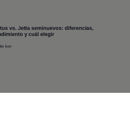
rtus
vs.
Jetta
seminuevos: diferencias,
ndimiento y cuál elegir
in
leer