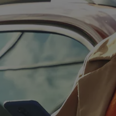
Llamado a revisión
Respaldo Volkswagen
Cobertura de robo de autopartes
Plan de asistencia técnica
Programa de lealtad FS Xclusive
Experiencia VW
Blog
Innovación
Historia y Cultura
Tips
Seminuevos
Nuestra Historia
Nuestro canal de YouTube
Reseñas VW
Tiguan 2025
Jetta 2025
Volkswagen Tera 2026
Croquetatón 2026
Serie Original Huellas
Sostenibilidad
Naturaleza
Nuestras personas
Sociedad
Conoce nuestra estrategia de Sostenibilidad
Integridad y Cumplimiento