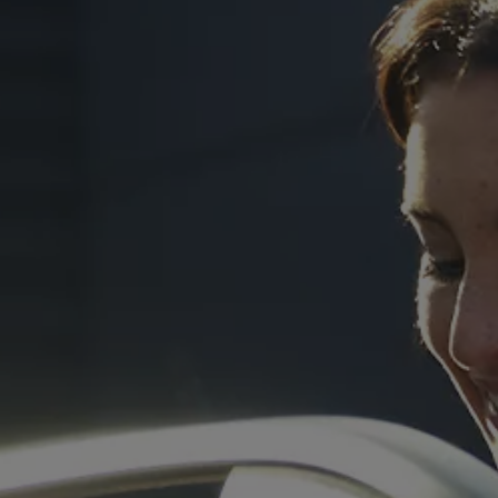
Programa de lealtad FS Xclusive
Encuentra tu Usado Certificado
Servicios y refacciones Volkswagen
Servicios Postventa
Aceite
Batería
Frenos
Precios de mantenimiento
ProService
Llamado a revisión
Refacciones y llantas
Refacciones Originales
Llantas
Planes de mantenimiento de prepago
Volkswagen 3x3
Long Drive
Beneficios de contratar un plan prepagado >
Accesorios y boutique
Accesorios por modelo
Volkswagen Collection
Catálogo de accesorios
Acerca de tu auto
Protección Volkswagen
Servicios de mantenimiento incluídos
Guía de indicadores