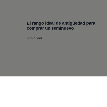
El rango ideal de antigüedad para
comprar un seminuevo
3
min
leer