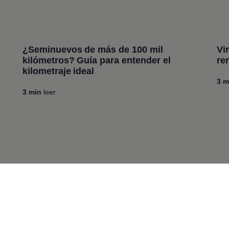
¿Seminuevos de más de 100 mil
Vi
kilómetros? Guía para entender el
re
kilometraje ideal
3
m
3
min
leer