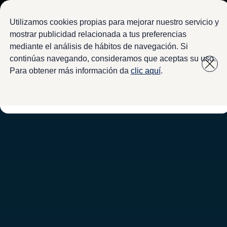
Modelos y configurador
Configura tu Volkswagen
Utilizamos cookies propias para mejorar nuestro servicio y
Virtual Studio - Realidad Aumentada
mostrar publicidad relacionada a tus preferencias
Volkswagen Usados Certificados
mediante el análisis de hábitos de navegación. Si
Saltar
Saltar a
Nivus 2027
a pie
Camionetas y SUVs
continúas navegando, consideramos que aceptas su uso.
contenido
de
Sedanes
Para obtener más información da
clic aquí
.
Deportivos
página
Compactos
Flotillas
Vehículos Comerciales
Ofertas y financiamiento
Promociones Volkswagen
Financiamiento y Arrendamiento
Ofertas en servicio y refacciones
Volkswagen ¡Ya!
Planes de mantenimiento de prepago
Garantías y seguros
Garantías
Seguro de Robo de Autopartes
Cobertura de protección adicional Plus
Seguro Automotriz
Volkswagen entre dos
Financiamiento de Usados Certificados