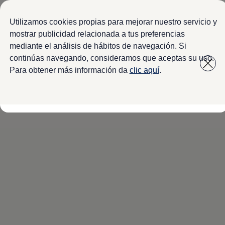
Modelos y configurador
Inicio
Localizador de Concesionarios
Configura tu Volkswagen
Utilizamos cookies propias para mejorar nuestro servicio y
Virtual Studio - Realidad Aumentada
mostrar publicidad relacionada a tus preferencias
Volkswagen Usados Certificados
mediante el análisis de hábitos de navegación. Si
Saltar
Saltar a
Nivus 2027
a pie
Camionetas y SUVs
continúas navegando, consideramos que aceptas su uso.
contenido
de
Sedanes
Para obtener más información da
clic aquí
.
Deportivos
página
Compactos
Flotillas
Vehículos Comerciales
Ofertas y financiamiento
Promociones Volkswagen
Financiamiento y Arrendamiento
Ofertas en servicio y refacciones
Volkswagen ¡Ya!
Planes de mantenimiento de prepago
Garantías y seguros
Garantías
Seguro de Robo de Autopartes
Cobertura de protección adicional Plus
Seguro Automotriz
Volkswagen entre dos
Financiamiento de Usados Certificados