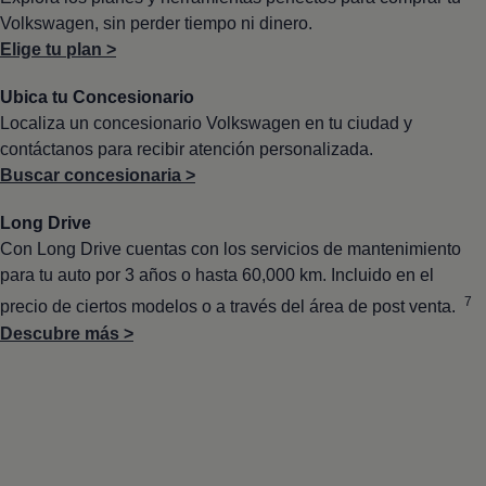
Programa de lealtad FS Xclusive
Volkswagen
, sin perder tiempo ni dinero.
Encuentra tu Usado Certificado
Servicios y refacciones Volkswagen
Elige tu plan >
Servicios Postventa
Aceite
Ubica tu Concesionario
Batería
Localiza un concesionario
Volkswagen
en tu ciudad y
Frenos
Precios de mantenimiento
contáctanos para recibir atención personalizada.
ProService
Buscar concesionaria >
Llamado a revisión
Refacciones y llantas
Long Drive
Refacciones Originales
Llantas
Con Long Drive cuentas con los servicios de mantenimiento
Planes de mantenimiento de prepago
para tu auto por 3 años o hasta 60,000 km. Incluido en el
Volkswagen 3x3
Long Drive
7
precio de ciertos modelos o a través del área de post venta.
Beneficios de contratar un plan prepagado >
Descubre más >
Accesorios y boutique
Accesorios por modelo
Volkswagen Collection
Catálogo de accesorios
Acerca de tu auto
Protección Volkswagen
Servicios de mantenimiento incluídos
Guía de indicadores