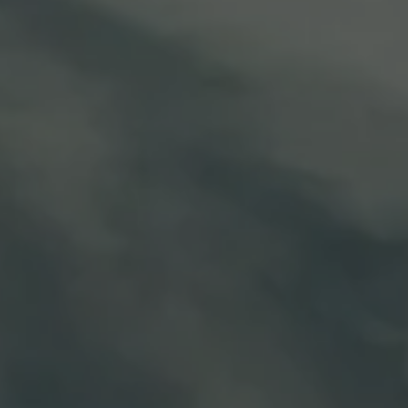
Llamado a revisión
Respaldo Volkswagen
Cobertura de robo de autopartes
Plan de asistencia técnica
Programa de lealtad FS Xclusive
Experiencia VW
Blog
Innovación
Historia y Cultura
Tips
Seminuevos
Nuestra Historia
Nuestro canal de YouTube
Reseñas VW
Tiguan 2025
Jetta 2025
Volkswagen Tera 2026
Croquetatón 2026
Serie Original Huellas
Sostenibilidad
Naturaleza
Nuestras personas
Sociedad
Conoce nuestra estrategia de Sostenibilidad
Integridad y Cumplimiento