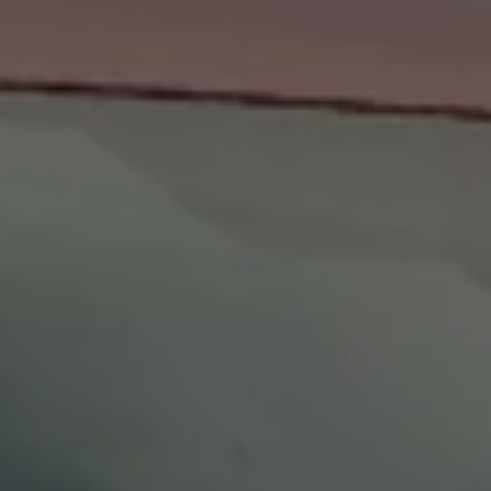
Programa de lealtad FS Xclusive
Encuentra tu Usado Certificado
Servicios y refacciones Volkswagen
Servicios Postventa
Aceite
Batería
Frenos
Precios de mantenimiento
ProService
Llamado a revisión
Refacciones y llantas
Refacciones Originales
Llantas
Planes de mantenimiento de prepago
Volkswagen 3x3
Long Drive
Beneficios de contratar un plan prepagado >
Accesorios y boutique
Accesorios por modelo
Volkswagen Collection
Catálogo de accesorios
Acerca de tu auto
Protección Volkswagen
Servicios de mantenimiento incluídos
Guía de indicadores