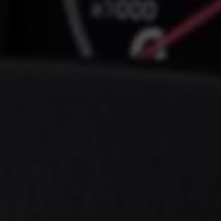
Llamado a revisión
Respaldo Volkswagen
Cobertura de robo de autopartes
Plan de asistencia técnica
Programa de lealtad FS Xclusive
Experiencia VW
Blog
Innovación
Historia y Cultura
Tips
Seminuevos
Nuestra Historia
Nuestro canal de YouTube
Reseñas VW
Tiguan 2025
Jetta 2025
Volkswagen Tera 2026
Croquetatón 2026
Serie Original Huellas
Sostenibilidad
Naturaleza
Nuestras personas
Sociedad
Conoce nuestra estrategia de Sostenibilidad
Integridad y Cumplimiento