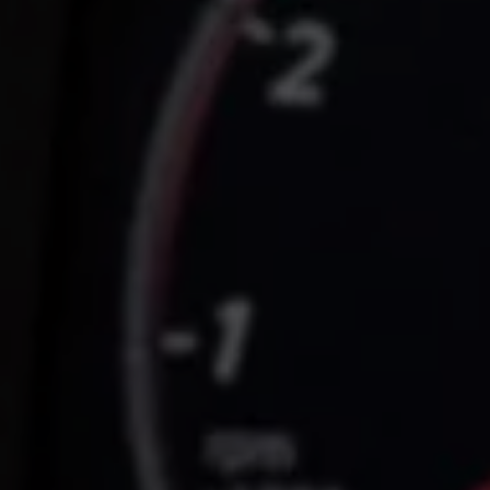
Programa de lealtad FS Xclusive
Encuentra tu Usado Certificado
Servicios y refacciones Volkswagen
Servicios Postventa
Aceite
Batería
Frenos
Precios de mantenimiento
ProService
Llamado a revisión
Refacciones y llantas
Refacciones Originales
Llantas
Planes de mantenimiento de prepago
Volkswagen 3x3
Long Drive
Beneficios de contratar un plan prepagado >
Accesorios y boutique
Accesorios por modelo
Volkswagen Collection
Catálogo de accesorios
Acerca de tu auto
Protección Volkswagen
Servicios de mantenimiento incluídos
Guía de indicadores