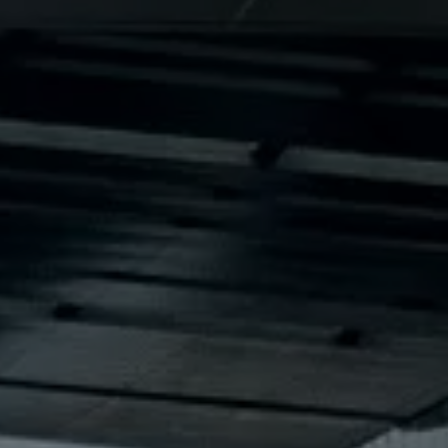
Llamado a revisión
Respaldo Volkswagen
Cobertura de robo de autopartes
Plan de asistencia técnica
Programa de lealtad FS Xclusive
Experiencia VW
Blog
Innovación
Historia y Cultura
Tips
Seminuevos
Nuestra Historia
Nuestro canal de YouTube
Reseñas VW
Tiguan 2025
Jetta 2025
Volkswagen Tera 2026
Croquetatón 2026
Serie Original Huellas
Sostenibilidad
Naturaleza
Nuestras personas
Sociedad
Conoce nuestra estrategia de Sostenibilidad
Integridad y Cumplimiento