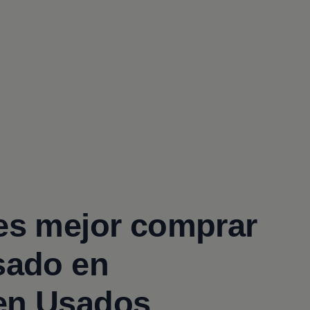
es mejor comprar
sado en
en
Usados