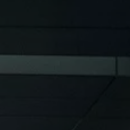
Programa de lealtad FS Xclusive
Encuentra tu Usado Certificado
Servicios y refacciones Volkswagen
Servicios Postventa
Aceite
Batería
Frenos
Precios de mantenimiento
ProService
Llamado a revisión
Refacciones y llantas
Refacciones Originales
Llantas
Planes de mantenimiento de prepago
Volkswagen 3x3
Long Drive
Beneficios de contratar un plan prepagado >
Accesorios y boutique
Accesorios por modelo
Volkswagen Collection
Catálogo de accesorios
Acerca de tu auto
Protección Volkswagen
Servicios de mantenimiento incluídos
Guía de indicadores