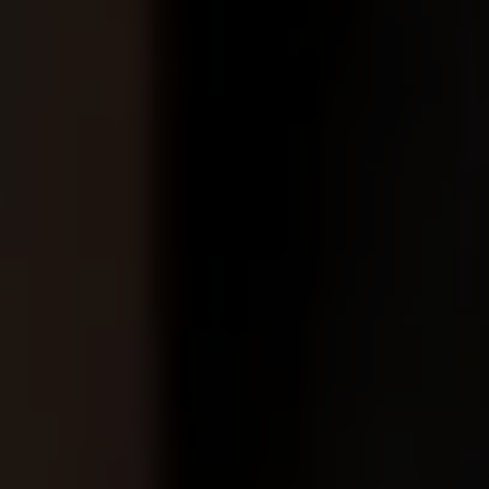
Llamado a revisión
Respaldo Volkswagen
Cobertura de robo de autopartes
Plan de asistencia técnica
Programa de lealtad FS Xclusive
Experiencia VW
Blog
Innovación
Historia y Cultura
Tips
Seminuevos
Nuestra Historia
Nuestro canal de YouTube
Reseñas VW
Tiguan 2025
Jetta 2025
Volkswagen Tera 2026
Croquetatón 2026
Serie Original Huellas
Sostenibilidad
Naturaleza
Nuestras personas
Sociedad
Conoce nuestra estrategia de Sostenibilidad
Integridad y Cumplimiento