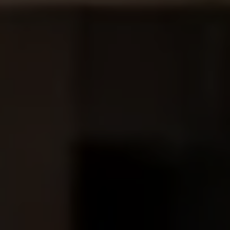
Programa de lealtad FS Xclusive
Encuentra tu Usado Certificado
Servicios y refacciones Volkswagen
Servicios Postventa
Aceite
Batería
Frenos
Precios de mantenimiento
ProService
Llamado a revisión
Refacciones y llantas
Refacciones Originales
Llantas
Planes de mantenimiento de prepago
Volkswagen 3x3
Long Drive
Beneficios de contratar un plan prepagado >
Accesorios y boutique
Accesorios por modelo
Volkswagen Collection
Catálogo de accesorios
Acerca de tu auto
Protección Volkswagen
Servicios de mantenimiento incluídos
Guía de indicadores