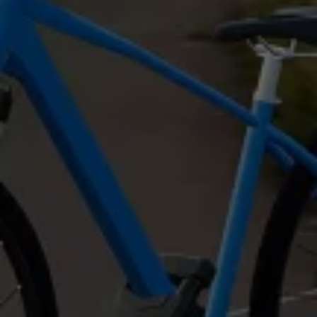
Programa de lealtad FS Xclusive
Encuentra tu Usado Certificado
Servicios y refacciones Volkswagen
Servicios Postventa
Aceite
Batería
Frenos
Precios de mantenimiento
ProService
Llamado a revisión
Refacciones y llantas
Refacciones Originales
Llantas
Planes de mantenimiento de prepago
Volkswagen 3x3
Long Drive
Beneficios de contratar un plan prepagado >
Accesorios y boutique
Accesorios por modelo
Volkswagen Collection
Catálogo de accesorios
Acerca de tu auto
Protección Volkswagen
Servicios de mantenimiento incluídos
Guía de indicadores