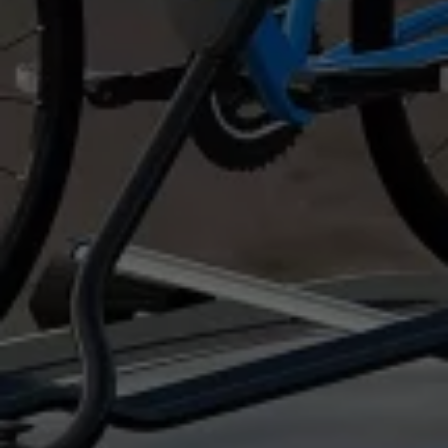
Llamado a revisión
Respaldo Volkswagen
Cobertura de robo de autopartes
Plan de asistencia técnica
Programa de lealtad FS Xclusive
Experiencia VW
Blog
Innovación
Historia y Cultura
Tips
Seminuevos
Nuestra Historia
Nuestro canal de YouTube
Reseñas VW
Tiguan 2025
Jetta 2025
Volkswagen Tera 2026
Croquetatón 2026
Serie Original Huellas
Sostenibilidad
Naturaleza
Nuestras personas
Sociedad
Conoce nuestra estrategia de Sostenibilidad
Integridad y Cumplimiento