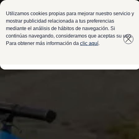
Modelos y configurador
Configura tu Volkswagen
Utilizamos cookies propias para mejorar nuestro servicio y
Virtual Studio - Realidad Aumentada
mostrar publicidad relacionada a tus preferencias
Volkswagen Usados Certificados
mediante el análisis de hábitos de navegación. Si
Saltar
Saltar a
Nivus 2027
a pie
Camionetas y SUVs
continúas navegando, consideramos que aceptas su uso.
contenido
de
Sedanes
Para obtener más información da
clic aquí
.
Deportivos
página
Compactos
Flotillas
Vehículos Comerciales
Ofertas y financiamiento
Promociones Volkswagen
Financiamiento y Arrendamiento
Ofertas en servicio y refacciones
Volkswagen ¡Ya!
Planes de mantenimiento de prepago
Garantías y seguros
Garantías
Seguro de Robo de Autopartes
Cobertura de protección adicional Plus
Seguro Automotriz
Volkswagen entre dos
Financiamiento de Usados Certificados