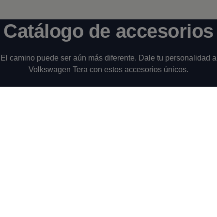
Catálogo de accesorios
El camino puede ser aún más diferente. Dale tu personalidad a
Volkswagen
Tera con estos accesorios únicos.
Descargar catálogo
También podría
interesarte
4 de 4 items
Todos (4)
Experiencia (1)
Servicio (2)
Prom
4 de 4
items