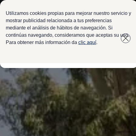
Modelos y configurador
Configura tu Volkswagen
Utilizamos cookies propias para mejorar nuestro servicio y
Virtual Studio - Realidad Aumentada
mostrar publicidad relacionada a tus preferencias
Volkswagen Usados Certificados
mediante el análisis de hábitos de navegación. Si
Saltar
Saltar a
Nivus 2027
a pie
Camionetas y SUVs
continúas navegando, consideramos que aceptas su uso.
contenido
de
Sedanes
Para obtener más información da
clic aquí
.
Deportivos
página
Compactos
Flotillas
Vehículos Comerciales
Ofertas y financiamiento
Promociones Volkswagen
Financiamiento y Arrendamiento
Ofertas en servicio y refacciones
Volkswagen ¡Ya!
Planes de mantenimiento de prepago
Garantías y seguros
Garantías
Seguro de Robo de Autopartes
Cobertura de protección adicional Plus
Seguro Automotriz
Volkswagen entre dos
Financiamiento de Usados Certificados