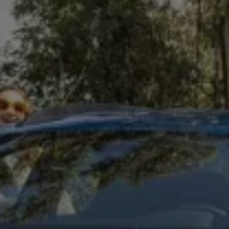
Llamado a revisión
Respaldo Volkswagen
Cobertura de robo de autopartes
Plan de asistencia técnica
Programa de lealtad FS Xclusive
Experiencia VW
Blog
Innovación
Historia y Cultura
Tips
Seminuevos
Nuestra Historia
Nuestro canal de YouTube
Reseñas VW
Tiguan 2025
Jetta 2025
Volkswagen Tera 2026
Croquetatón 2026
Serie Original Huellas
Sostenibilidad
Naturaleza
Nuestras personas
Sociedad
Conoce nuestra estrategia de Sostenibilidad
Integridad y Cumplimiento