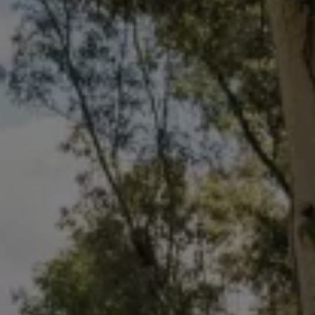
Programa de lealtad FS Xclusive
Encuentra tu Usado Certificado
Servicios y refacciones Volkswagen
Servicios Postventa
Aceite
Batería
Frenos
Precios de mantenimiento
ProService
Llamado a revisión
Refacciones y llantas
Refacciones Originales
Llantas
Planes de mantenimiento de prepago
Volkswagen 3x3
Long Drive
Beneficios de contratar un plan prepagado >
Accesorios y boutique
Accesorios por modelo
Volkswagen Collection
Catálogo de accesorios
Acerca de tu auto
Protección Volkswagen
Servicios de mantenimiento incluídos
Guía de indicadores