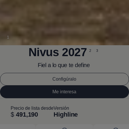
1
Nivus
2027
2
3
Fiel a lo que te define
Configúralo
Me interesa
Precio de lista desde
Versión
$
491,190
Highline