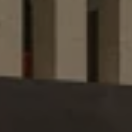
Accesorios y boutique
Accesorios por modelo
Volkswagen Collection
Catálogo de accesorios
Acerca de tu auto
Protección Volkswagen
Servicios de mantenimiento incluídos
Guía de indicadores
Llamado a revisión
Respaldo Volkswagen
Cobertura de robo de autopartes
Plan de asistencia técnica
Programa de lealtad FS Xclusive
Experiencia VW
Blog
Innovación
Historia y Cultura
Tips
Seminuevos
Nuestra Historia
Nuestro canal de YouTube
Reseñas VW
Tiguan 2025
Jetta 2025
Volkswagen Tera 2026