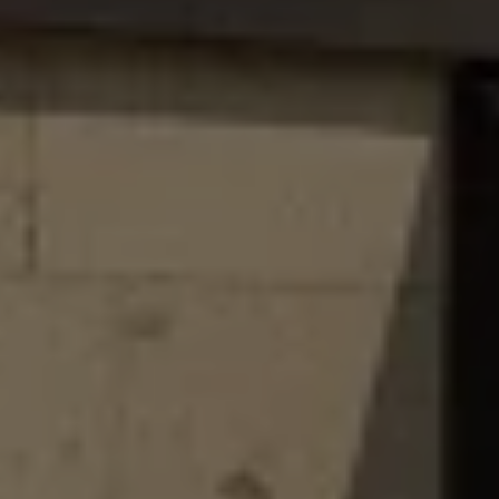
Croquetatón 2026
Serie Original Huellas
Sostenibilidad
Naturaleza
Nuestras personas
Sociedad
Conoce nuestra estrategia de Sostenibilidad
Integridad y Cumplimiento