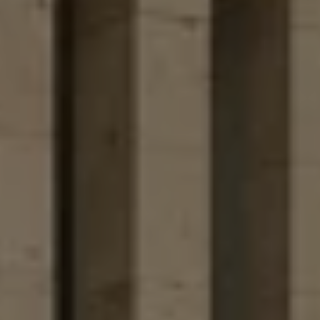
Planes de mantenimiento de prepago
Garantías y seguros
Garantías
Seguro de Robo de Autopartes
Cobertura de protección adicional Plus
Seguro Automotriz
Volkswagen entre dos
Financiamiento de Usados Certificados
Programa de lealtad FS Xclusive
Encuentra tu Usado Certificado
Servicios y refacciones Volkswagen
Servicios Postventa
Aceite
Batería
Frenos
Precios de mantenimiento
ProService
Llamado a revisión
Refacciones y llantas
Refacciones Originales
Llantas
Planes de mantenimiento de prepago
Volkswagen 3x3
Long Drive
Beneficios de contratar un plan prepagado >