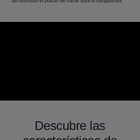
así disfrutas el placer de hacer tuya la vanguardia.
--:--
Remaining time, --
Descubre las