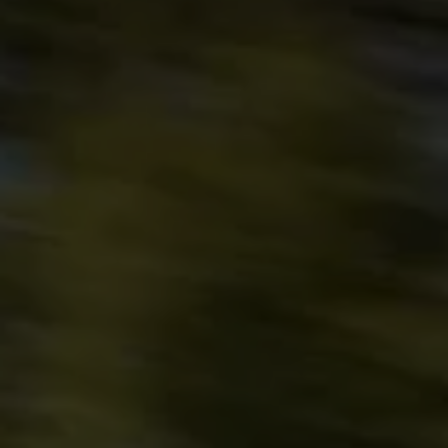
Llamado a revisión
Respaldo Volkswagen
Cobertura de robo de autopartes
Plan de asistencia técnica
Programa de lealtad FS Xclusive
Experiencia VW
Blog
Innovación
Historia y Cultura
Tips
Seminuevos
Nuestra Historia
Nuestro canal de YouTube
Reseñas VW
Tiguan 2025
Jetta 2025
Volkswagen Tera 2026
Croquetatón 2026
Serie Original Huellas
Sostenibilidad
Naturaleza
Nuestras personas
Sociedad
Conoce nuestra estrategia de Sostenibilidad
Integridad y Cumplimiento