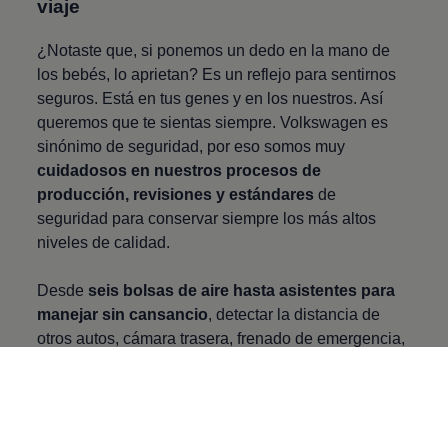
viaje
¿Notaste que, si ponemos un dedo en la mano de
los bebés, lo aprietan? Es un reflejo para sentirnos
seguros. Está en tus genes y en los nuestros. Así
queremos que te sientas siempre.
Volkswagen
es
sinónimo de seguridad, por eso somos muy
cuidadosos en nuestros procesos de
producción, revisiones y estándares
de
seguridad para conservar siempre los más altos
niveles de calidad.
Desde
seis bolsas de aire hasta asistentes para
manejar sin cansancio
, detectar la distancia de
otros autos, cámara trasera, frenado de emergencia,
adherencia en terrenos inestables o pendientes
y
modos de cuidado para el motor. La necesidad de
protección al volante nunca cambió, los vehículos sí.
Y somos la prueba.