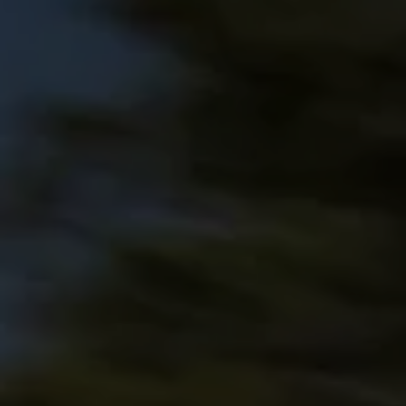
Programa de lealtad FS Xclusive
Encuentra tu Usado Certificado
Servicios y refacciones Volkswagen
Servicios Postventa
Aceite
Batería
Frenos
Precios de mantenimiento
ProService
Llamado a revisión
Refacciones y llantas
Refacciones Originales
Llantas
Planes de mantenimiento de prepago
Volkswagen 3x3
Long Drive
Beneficios de contratar un plan prepagado >
Accesorios y boutique
Accesorios por modelo
Volkswagen Collection
Catálogo de accesorios
Acerca de tu auto
Protección Volkswagen
Servicios de mantenimiento incluídos
Guía de indicadores