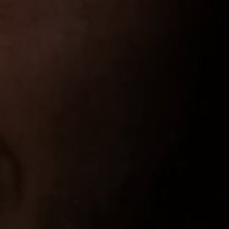
Llamado a revisión
Respaldo Volkswagen
Cobertura de robo de autopartes
Plan de asistencia técnica
Programa de lealtad FS Xclusive
Experiencia VW
Blog
Innovación
Historia y Cultura
Tips
Seminuevos
Nuestra Historia
Nuestro canal de YouTube
Reseñas VW
Tiguan 2025
Jetta 2025
Volkswagen Tera 2026
Croquetatón 2026
Serie Original Huellas
Sostenibilidad
Naturaleza
Nuestras personas
Sociedad
Conoce nuestra estrategia de Sostenibilidad
Integridad y Cumplimiento