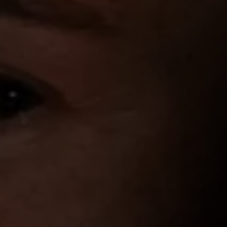
Programa de lealtad FS Xclusive
Encuentra tu Usado Certificado
Servicios y refacciones Volkswagen
Servicios Postventa
Aceite
Batería
Frenos
Precios de mantenimiento
ProService
Llamado a revisión
Refacciones y llantas
Refacciones Originales
Llantas
Planes de mantenimiento de prepago
Volkswagen 3x3
Long Drive
Beneficios de contratar un plan prepagado >
Accesorios y boutique
Accesorios por modelo
Volkswagen Collection
Catálogo de accesorios
Acerca de tu auto
Protección Volkswagen
Servicios de mantenimiento incluídos
Guía de indicadores