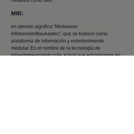
modelos como
Golf
.
MIB:
en alemán significa “Modularen
Infotainmentbaukasten”, que se traduce como
plataforma de información y entretenimiento
modular. Es el nombre de la tecnología de
Infoentretenimiento más actual que encontramos en
varios modelos
Volkswagen
.
MQB:
del alemán “Modularer Querbaukasten” que en
español podría traducirse a “bloque de construcción
transversal modular”. Se trata de la plataforma de
última generación que usa el Grupo
Volkswagen
para construir algunos modelos, entre sus beneficios
simplifica el proceso de producción, pero además
vuelve más ligeros y espaciosos a los autos y