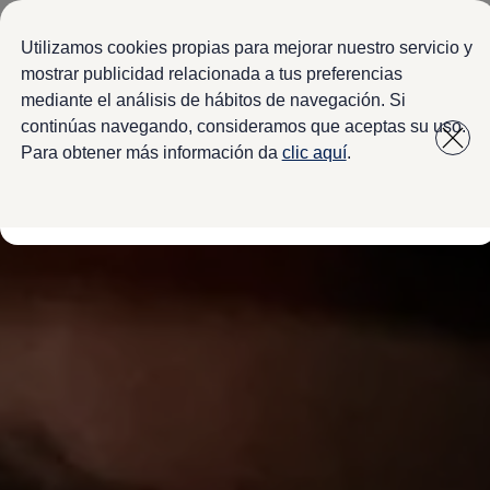
Modelos y configurador
Configura tu Volkswagen
Utilizamos cookies propias para mejorar nuestro servicio y
Virtual Studio - Realidad Aumentada
mostrar publicidad relacionada a tus preferencias
Volkswagen Usados Certificados
mediante el análisis de hábitos de navegación. Si
Saltar
Saltar a
Nivus 2027
a pie
Camionetas y SUVs
continúas navegando, consideramos que aceptas su uso.
contenido
de
Sedanes
Para obtener más información da
clic aquí
.
Deportivos
página
Compactos
Flotillas
Vehículos Comerciales
Ofertas y financiamiento
Promociones Volkswagen
Financiamiento y Arrendamiento
Ofertas en servicio y refacciones
Volkswagen ¡Ya!
Planes de mantenimiento de prepago
Garantías y seguros
Garantías
Seguro de Robo de Autopartes
Cobertura de protección adicional Plus
Seguro Automotriz
Volkswagen entre dos
Financiamiento de Usados Certificados