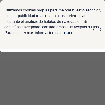
Modelos y configurador
Configura tu Volkswagen
Utilizamos cookies propias para mejorar nuestro servicio y
Virtual Studio - Realidad Aumentada
mostrar publicidad relacionada a tus preferencias
Volkswagen Usados Certificados
mediante el análisis de hábitos de navegación. Si
Saltar
Saltar a
Nivus 2027
a pie
Camionetas y SUVs
continúas navegando, consideramos que aceptas su uso.
contenido
de
Sedanes
Para obtener más información da
clic aquí
.
Deportivos
página
Compactos
Flotillas
Vehículos Comerciales
Ofertas y financiamiento
Promociones Volkswagen
Financiamiento y Arrendamiento
Ofertas en servicio y refacciones
Volkswagen ¡Ya!
Planes de mantenimiento de prepago
Garantías y seguros
Garantías
Seguro de Robo de Autopartes
Cobertura de protección adicional Plus
Seguro Automotriz
Volkswagen entre dos
Financiamiento de Usados Certificados