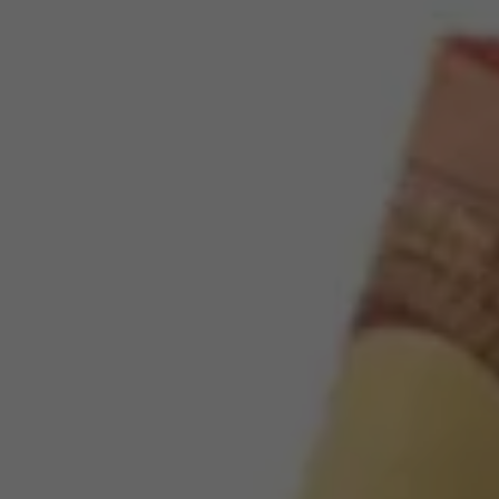
Programa de lealtad FS Xclusive
Encuentra tu Usado Certificado
Servicios y refacciones Volkswagen
Servicios Postventa
Aceite
Batería
Frenos
Precios de mantenimiento
ProService
Llamado a revisión
Refacciones y llantas
Refacciones Originales
Llantas
Planes de mantenimiento de prepago
Volkswagen 3x3
Long Drive
Beneficios de contratar un plan prepagado >
Accesorios y boutique
Accesorios por modelo
Volkswagen Collection
Catálogo de accesorios
Acerca de tu auto
Protección Volkswagen
Servicios de mantenimiento incluídos
Guía de indicadores