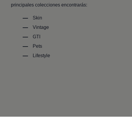
principales colecciones encontrarás:
Skin
Vintage
GTI
Pets
Lifestyle
Enable fullscreen mode