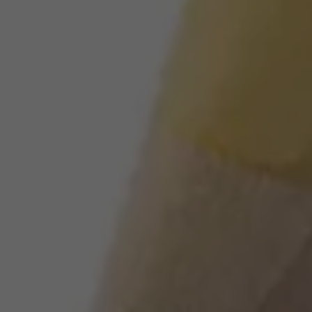
Llamado a revisión
Respaldo Volkswagen
Cobertura de robo de autopartes
Plan de asistencia técnica
Programa de lealtad FS Xclusive
Experiencia VW
Blog
Innovación
Historia y Cultura
Tips
Seminuevos
Nuestra Historia
Nuestro canal de YouTube
Reseñas VW
Tiguan 2025
Jetta 2025
Volkswagen Tera 2026
Croquetatón 2026
Serie Original Huellas
Sostenibilidad
Naturaleza
Nuestras personas
Sociedad
Conoce nuestra estrategia de Sostenibilidad
Integridad y Cumplimiento