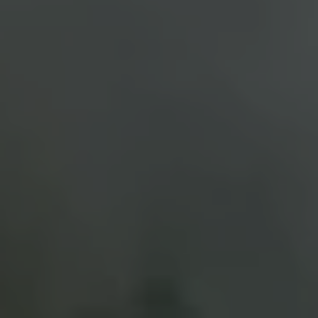
Llamado a revisión
Respaldo Volkswagen
Cobertura de robo de autopartes
Plan de asistencia técnica
Programa de lealtad FS Xclusive
Experiencia VW
Blog
Innovación
Historia y Cultura
Tips
Seminuevos
Nuestra Historia
Nuestro canal de YouTube
Reseñas VW
Tiguan 2025
Jetta 2025
Volkswagen Tera 2026
Croquetatón 2026
Serie Original Huellas
Sostenibilidad
Naturaleza
Nuestras personas
Sociedad
Conoce nuestra estrategia de Sostenibilidad
Integridad y Cumplimiento