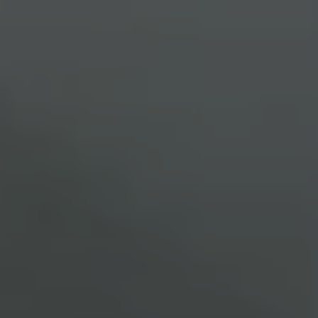
Programa de lealtad FS Xclusive
Encuentra tu Usado Certificado
Servicios y refacciones Volkswagen
Servicios Postventa
Aceite
Batería
Frenos
Precios de mantenimiento
ProService
Llamado a revisión
Refacciones y llantas
Refacciones Originales
Llantas
Planes de mantenimiento de prepago
Volkswagen 3x3
Long Drive
Beneficios de contratar un plan prepagado >
Accesorios y boutique
Accesorios por modelo
Volkswagen Collection
Catálogo de accesorios
Acerca de tu auto
Protección Volkswagen
Servicios de mantenimiento incluídos
Guía de indicadores