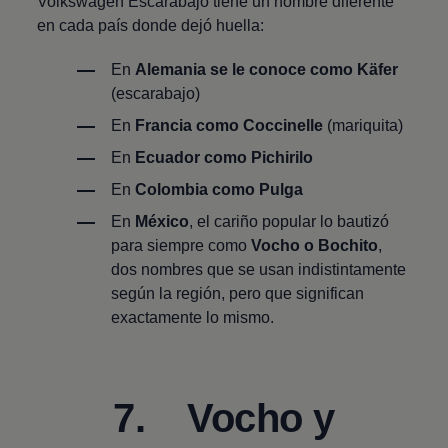
Volkswagen
Escarabajo tiene un nombre diferente
en cada país donde dejó huella:
En
Alemania se le conoce como Käfer
(escarabajo)
En
Francia como Coccinelle
(mariquita)
En
Ecuador como Pichirilo
En
Colombia como Pulga
En
México
, el cariño popular lo bautizó
para siempre como
Vocho o Bochito
,
dos nombres que se usan indistintamente
según la región, pero que significan
exactamente lo mismo.
7. Vocho y