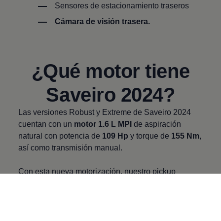
Sensores de estacionamiento traseros
Cámara de visión trasera.
¿Qué motor tiene
Saveiro 2024?
Las versiones Robust y Extreme de Saveiro 2024
cuentan con un
motor 1.6 L MPI
de aspiración
natural con potencia de
109 Hp
y torque de
155 Nm
,
así como transmisión manual.
Con esta nueva motorización, nuestro pickup
Volkswagen
ofrece un sobresaliente
equilibrio
entre desempeño y consumo de combustible.