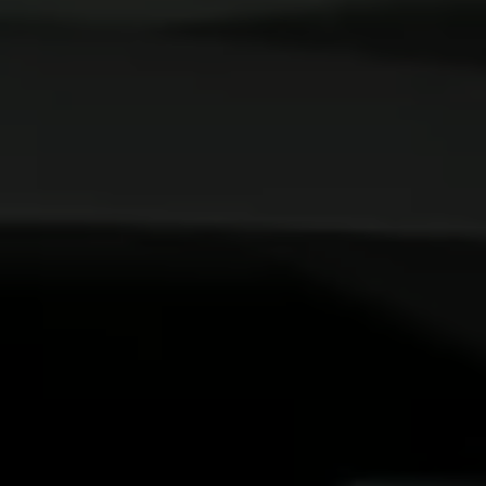
Llamado a revisión
Respaldo Volkswagen
Cobertura de robo de autopartes
Plan de asistencia técnica
Programa de lealtad FS Xclusive
Experiencia VW
Blog
Innovación
Historia y Cultura
Tips
Seminuevos
Nuestra Historia
Nuestro canal de YouTube
Reseñas VW
Tiguan 2025
Jetta 2025
Volkswagen Tera 2026
Croquetatón 2026
Serie Original Huellas
Sostenibilidad
Naturaleza
Nuestras personas
Sociedad
Conoce nuestra estrategia de Sostenibilidad
Integridad y Cumplimiento