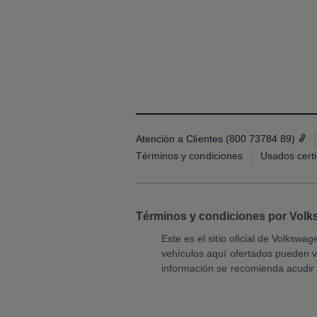
Llamado a revisión
Respaldo Volkswagen
Cobertura de robo de autopartes
Plan de asistencia técnica
Programa de lealtad FS Xclusive
Experiencia VW
Blog
Innovación
Historia y Cultura
Tips
Seminuevos
Atención a Clientes (800 73784 89)
Nuestra Historia
Términos y condiciones
Usados certi
Nuestro canal de YouTube
Reseñas VW
Tiguan 2025
Jetta 2025
Volkswagen Tera 2026
Términos y condiciones por Vol
Croquetatón 2026
Serie Original Huellas
Este es el sitio oficial de
Volkswag
Sostenibilidad
vehículos aquí ofertados pueden va
Naturaleza
información se recomienda acudir 
Nuestras personas
Sociedad
Conoce nuestra estrategia de Sostenibilidad
Integridad y Cumplimiento