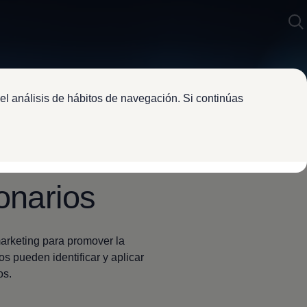
el análisis de hábitos de navegación. Si continúas
onarios
marketing para promover la
os pueden identificar y aplicar
os.