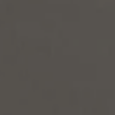
Programa de lealtad FS Xclusive
Encuentra tu Usado Certificado
Servicios y refacciones Volkswagen
Servicios Postventa
Aceite
Batería
Frenos
Precios de mantenimiento
ProService
Llamado a revisión
Refacciones y llantas
Refacciones Originales
Llantas
Planes de mantenimiento de prepago
Volkswagen 3x3
Long Drive
Beneficios de contratar un plan prepagado >
Accesorios y boutique
Accesorios por modelo
Volkswagen Collection
Catálogo de accesorios
Acerca de tu auto
Protección Volkswagen
Servicios de mantenimiento incluídos
Guía de indicadores