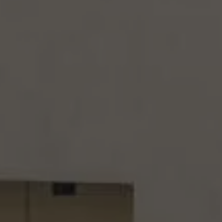
Llamado a revisión
Respaldo Volkswagen
Cobertura de robo de autopartes
Plan de asistencia técnica
Programa de lealtad FS Xclusive
Experiencia VW
Blog
Innovación
Historia y Cultura
Tips
Seminuevos
Nuestra Historia
Nuestro canal de YouTube
Reseñas VW
Tiguan 2025
Jetta 2025
Volkswagen Tera 2026
Croquetatón 2026
Serie Original Huellas
Sostenibilidad
Naturaleza
Nuestras personas
Sociedad
Conoce nuestra estrategia de Sostenibilidad
Integridad y Cumplimiento