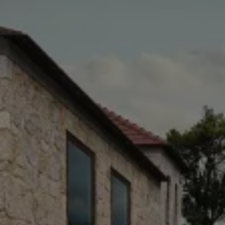
Programa de lealtad FS Xclusive
Encuentra tu Usado Certificado
Servicios y refacciones Volkswagen
Servicios Postventa
Aceite
Batería
Frenos
Precios de mantenimiento
ProService
Llamado a revisión
Refacciones y llantas
Refacciones Originales
Llantas
Planes de mantenimiento de prepago
Volkswagen 3x3
Long Drive
Beneficios de contratar un plan prepagado >
Accesorios y boutique
Accesorios por modelo
Volkswagen Collection
Catálogo de accesorios
Acerca de tu auto
Protección Volkswagen
Servicios de mantenimiento incluídos
Guía de indicadores