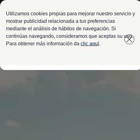
Modelos y configurador
Configura tu Volkswagen
Utilizamos cookies propias para mejorar nuestro servicio y
Virtual Studio - Realidad Aumentada
mostrar publicidad relacionada a tus preferencias
Volkswagen Usados Certificados
mediante el análisis de hábitos de navegación. Si
Saltar
Saltar a
Nivus 2027
a pie
Camionetas y SUVs
continúas navegando, consideramos que aceptas su uso.
contenido
de
Sedanes
Para obtener más información da
clic aquí
.
Deportivos
página
Compactos
Flotillas
Vehículos Comerciales
Ofertas y financiamiento
Promociones Volkswagen
Financiamiento y Arrendamiento
Ofertas en servicio y refacciones
Volkswagen ¡Ya!
Planes de mantenimiento de prepago
Garantías y seguros
Garantías
Seguro de Robo de Autopartes
Cobertura de protección adicional Plus
Seguro Automotriz
Volkswagen entre dos
Financiamiento de Usados Certificados