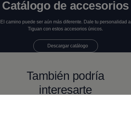
Catálogo de accesorios
El camino puede ser aún más diferente. Dale tu personalidad a
Tiguan
con estos accesorios únicos.
Descargar catálogo
También podría
interesarte
4 de 4 items
Todos (4)
Experiencia (1)
Servicio (2)
Prom
4 de 4
items