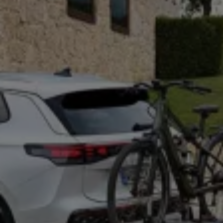
Llamado a revisión
Respaldo Volkswagen
Cobertura de robo de autopartes
Plan de asistencia técnica
Programa de lealtad FS Xclusive
Experiencia VW
Blog
Innovación
Historia y Cultura
Tips
Seminuevos
Nuestra Historia
Nuestro canal de YouTube
Reseñas VW
Tiguan 2025
Jetta 2025
Volkswagen Tera 2026
Croquetatón 2026
Serie Original Huellas
Sostenibilidad
Naturaleza
Nuestras personas
Sociedad
Conoce nuestra estrategia de Sostenibilidad
Integridad y Cumplimiento