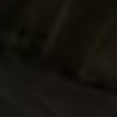
Ofertas en servicio y refacciones
Volkswagen ¡Ya!
Planes de mantenimiento de prepago
Garantías y seguros
Garantías
Seguro de Robo de Autopartes
Cobertura de protección adicional Plus
Seguro Automotriz
Volkswagen entre dos
Financiamiento de Usados Certificados
Programa de lealtad FS Xclusive
Encuentra tu Usado Certificado
Servicios y refacciones Volkswagen
Servicios Postventa
Aceite
Batería
Frenos
Precios de mantenimiento
ProService
Llamado a revisión
Refacciones y llantas
Refacciones Originales
Llantas
Planes de mantenimiento de prepago
Volkswagen 3x3