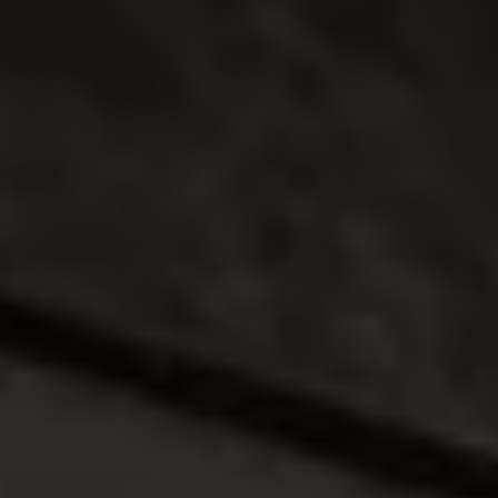
Long Drive
Beneficios de contratar un plan prepagado >
Accesorios y boutique
Accesorios por modelo
Volkswagen Collection
Catálogo de accesorios
Acerca de tu auto
Protección Volkswagen
Servicios de mantenimiento incluídos
Guía de indicadores
Llamado a revisión
Respaldo Volkswagen
Cobertura de robo de autopartes
Plan de asistencia técnica
Programa de lealtad FS Xclusive
Experiencia VW
Blog
Innovación
Historia y Cultura
Tips
Seminuevos
Nuestra Historia
Nuestro canal de YouTube
Reseñas VW
Tiguan 2025