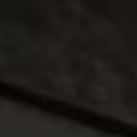
Long Drive
Beneficios de contratar un plan prepagado >
Accesorios y boutique
Accesorios por modelo
Volkswagen Collection
Catálogo de accesorios
Acerca de tu auto
Protección Volkswagen
Servicios de mantenimiento incluídos
Guía de indicadores
Llamado a revisión
Respaldo Volkswagen
Cobertura de robo de autopartes
Plan de asistencia técnica
Programa de lealtad FS Xclusive
Experiencia VW
Blog
Innovación
Historia y Cultura
Tips
Seminuevos
Nuestra Historia
Nuestro canal de YouTube
Reseñas VW
Tiguan 2025