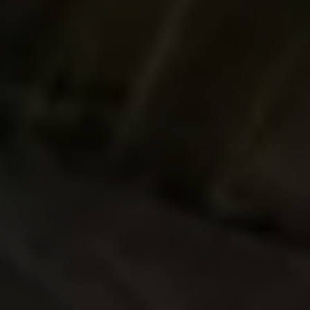
Ofertas en servicio y refacciones
Volkswagen ¡Ya!
Planes de mantenimiento de prepago
Garantías y seguros
Garantías
Seguro de Robo de Autopartes
Cobertura de protección adicional Plus
Seguro Automotriz
Volkswagen entre dos
Financiamiento de Usados Certificados
Programa de lealtad FS Xclusive
Encuentra tu Usado Certificado
Servicios y refacciones Volkswagen
Servicios Postventa
Aceite
Batería
Frenos
Precios de mantenimiento
ProService
Llamado a revisión
Refacciones y llantas
Refacciones Originales
Llantas
Planes de mantenimiento de prepago
Volkswagen 3x3