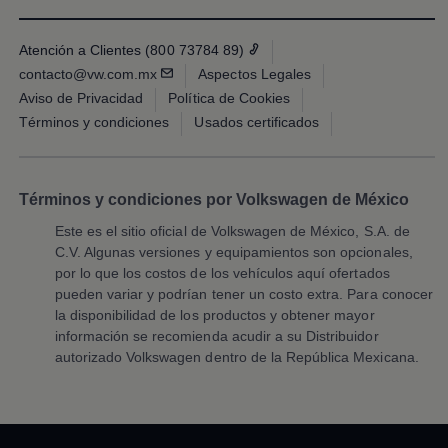
Accesorios y boutique
Accesorios por modelo
Volkswagen Collection
1.
Volkswagen
Polo
recibió la menor cantidad de problemas
Atención a Clientes (800 73784 89)
Catálogo de accesorios
reportados en su segmento en el Estudio de Confiabilidad
contacto@vw.com.mx
Aspectos Legales
Acerca de tu auto
de Vehículos México 2025 de J.D. Power, basado en
Protección Volkswagen
Aviso de Privacidad
Política de Cookies
modelos
2022
a 2024. Se pueden mostrar modelos más
Servicios de mantenimiento incluídos
Términos y condiciones
Usados certificados
Guía de indicadores
recientes. Para obtener información sobre los premios
Llamado a revisión
J.D. Power 2025, visita
jdpower.com/awards
Respaldo Volkswagen
Cobertura de robo de autopartes
Términos y condiciones por Volkswagen de México
Plan de asistencia técnica
Programa de lealtad FS Xclusive
Este es el sitio oficial de
Volkswagen
de México, S.A. de
Experiencia VW
C.V. Algunas versiones y equipamientos son opcionales,
Blog
por lo que los costos de los vehículos aquí ofertados
Innovación
Historia y Cultura
pueden variar y podrían tener un costo extra. Para conocer
Tips
la disponibilidad de los productos y obtener mayor
Seminuevos
información se recomienda acudir a su Distribuidor
Nuestra Historia
autorizado
Volkswagen
dentro de la República Mexicana.
Nuestro canal de YouTube
Reseñas VW
Tiguan 2025
Jetta 2025
Volkswagen Tera 2026