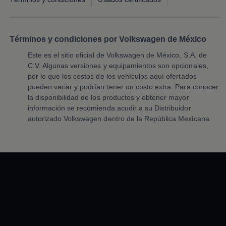
Accesorios y boutique
Accesorios por modelo
Volkswagen Collection
1.
Volkswagen
Polo
recibió la menor cantidad de problemas
Catálogo de accesorios
reportados en su segmento en el Estudio de Confiabilidad
Acerca de tu auto
Términos y condiciones por Volkswagen de México
de Vehículos México 2025 de J.D. Power, basado en
Protección Volkswagen
Este es el sitio oficial de
Volkswagen
de México, S.A. de
modelos
2022
a 2024. Se pueden mostrar modelos más
Servicios de mantenimiento incluídos
C.V. Algunas versiones y equipamientos son opcionales,
Guía de indicadores
recientes. Para obtener información sobre los premios
Llamado a revisión
por lo que los costos de los vehículos aquí ofertados
J.D. Power 2025, visita
jdpower.com/awards
Respaldo Volkswagen
pueden variar y podrían tener un costo extra. Para conocer
Cobertura de robo de autopartes
la disponibilidad de los productos y obtener mayor
Plan de asistencia técnica
información se recomienda acudir a su Distribuidor
Programa de lealtad FS Xclusive
autorizado
Volkswagen
dentro de la República Mexicana.
Experiencia VW
Blog
Innovación
Historia y Cultura
Tips
Seminuevos
Nuestra Historia
Nuestro canal de YouTube
Reseñas VW
Tiguan 2025
Jetta 2025
Volkswagen Tera 2026