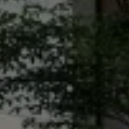
Croquetatón 2026
Serie Original Huellas
Sostenibilidad
Naturaleza
Nuestras personas
Sociedad
Conoce nuestra estrategia de Sostenibilidad
Integridad y Cumplimiento