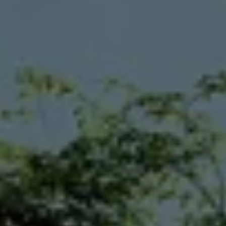
Planes de mantenimiento de prepago
Garantías y seguros
Garantías
Seguro de Robo de Autopartes
Cobertura de protección adicional Plus
Seguro Automotriz
Volkswagen entre dos
Financiamiento de Usados Certificados
Programa de lealtad FS Xclusive
Encuentra tu Usado Certificado
Servicios y refacciones Volkswagen
Servicios Postventa
Aceite
Batería
Frenos
Precios de mantenimiento
ProService
Llamado a revisión
Refacciones y llantas
Refacciones Originales
Llantas
Planes de mantenimiento de prepago
Volkswagen 3x3
Long Drive
Beneficios de contratar un plan prepagado >