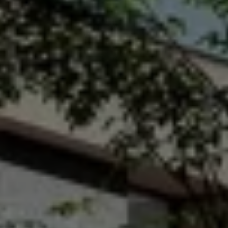
Accesorios y boutique
Accesorios por modelo
Volkswagen Collection
Catálogo de accesorios
Acerca de tu auto
Protección Volkswagen
Servicios de mantenimiento incluídos
Guía de indicadores
Llamado a revisión
Respaldo Volkswagen
Cobertura de robo de autopartes
Plan de asistencia técnica
Programa de lealtad FS Xclusive
Experiencia VW
Blog
Innovación
Historia y Cultura
Tips
Seminuevos
Nuestra Historia
Nuestro canal de YouTube
Reseñas VW
Tiguan 2025
Jetta 2025
Volkswagen Tera 2026