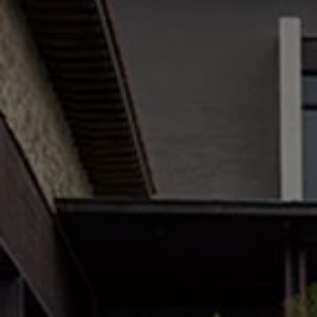
Cobertura de protección adicional Plus
Seguro Automotriz
Volkswagen entre dos
Financiamiento de Usados Certificados
Programa de lealtad FS Xclusive
Encuentra tu Usado Certificado
Servicios y refacciones Volkswagen
Servicios Postventa
Aceite
Batería
Frenos
Precios de mantenimiento
ProService
Llamado a revisión
Refacciones y llantas
Refacciones Originales
Llantas
Planes de mantenimiento de prepago
Volkswagen 3x3
Long Drive
Beneficios de contratar un plan prepagado >
Accesorios y boutique
Accesorios por modelo
Volkswagen Collection