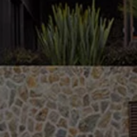
Catálogo de accesorios
Acerca de tu auto
Protección Volkswagen
Servicios de mantenimiento incluídos
Guía de indicadores
Llamado a revisión
Respaldo Volkswagen
Cobertura de robo de autopartes
Plan de asistencia técnica
Programa de lealtad FS Xclusive
Experiencia VW
Blog
Innovación
Historia y Cultura
Tips
Seminuevos
Nuestra Historia
Nuestro canal de YouTube
Reseñas VW
Tiguan 2025
Jetta 2025
Volkswagen Tera 2026
Croquetatón 2026
Serie Original Huellas
Sostenibilidad