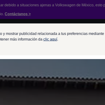
ar debido a situaciones ajenas a
Volkswagen
de México, esto p
io.
Contáctanos >
o y mostrar publicidad relacionada a tus preferencias mediante 
btener más información da
clic aquí
.