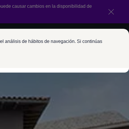
uede causar cambios en la disponibilidad de
el análisis de hábitos de navegación. Si continúas