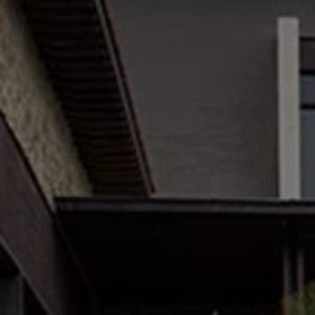
Cobertura de protección adicional Plus
Seguro Automotriz
Volkswagen entre dos
Financiamiento de Usados Certificados
Programa de lealtad FS Xclusive
Encuentra tu Usado Certificado
Servicios y refacciones Volkswagen
Servicios Postventa
Aceite
Batería
Frenos
Precios de mantenimiento
ProService
Llamado a revisión
Refacciones y llantas
Refacciones Originales
Llantas
Planes de mantenimiento de prepago
Volkswagen 3x3
Long Drive
Beneficios de contratar un plan prepagado >
Accesorios y boutique
Accesorios por modelo
Volkswagen Collection