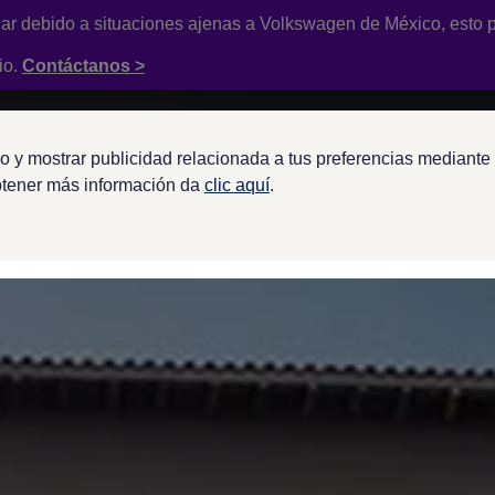
ar debido a situaciones ajenas a
Volkswagen
de México, esto p
io.
Contáctanos >
o y mostrar publicidad relacionada a tus preferencias mediante 
btener más información da
clic aquí
.