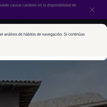
uede causar cambios en la disponibilidad de
el análisis de hábitos de navegación. Si continúas