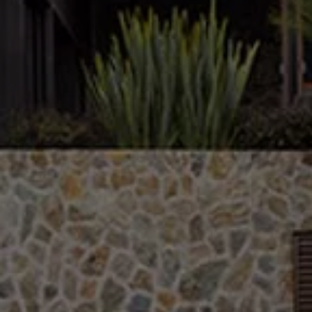
Catálogo de accesorios
Acerca de tu auto
Protección Volkswagen
Servicios de mantenimiento incluídos
Guía de indicadores
Llamado a revisión
Respaldo Volkswagen
Cobertura de robo de autopartes
Plan de asistencia técnica
Programa de lealtad FS Xclusive
Experiencia VW
Blog
Innovación
Historia y Cultura
Tips
Seminuevos
Nuestra Historia
Nuestro canal de YouTube
Reseñas VW
Tiguan 2025
Jetta 2025
Volkswagen Tera 2026
Croquetatón 2026
Serie Original Huellas
Sostenibilidad