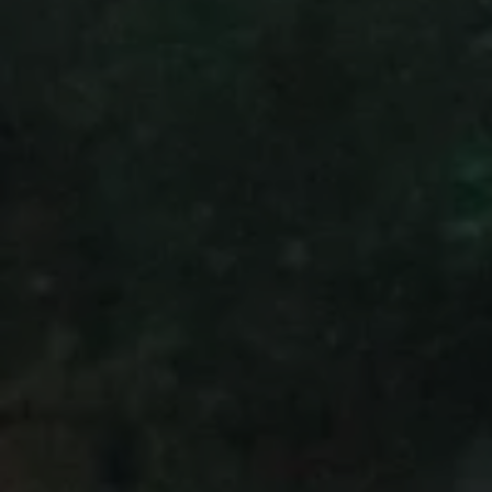
Llamado a revisión
Respaldo Volkswagen
Cobertura de robo de autopartes
Plan de asistencia técnica
Programa de lealtad FS Xclusive
Experiencia VW
Blog
Innovación
Historia y Cultura
Tips
Seminuevos
Nuestra Historia
Nuestro canal de YouTube
Reseñas VW
Tiguan 2025
Jetta 2025
Volkswagen Tera 2026
Croquetatón 2026
Serie Original Huellas
Sostenibilidad
Naturaleza
Nuestras personas
Sociedad
Conoce nuestra estrategia de Sostenibilidad
Integridad y Cumplimiento