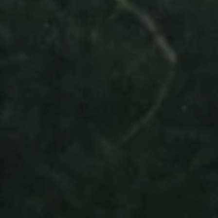
Programa de lealtad FS Xclusive
Encuentra tu Usado Certificado
Servicios y refacciones Volkswagen
Servicios Postventa
Aceite
Batería
Frenos
Precios de mantenimiento
ProService
Llamado a revisión
Refacciones y llantas
Refacciones Originales
Llantas
Planes de mantenimiento de prepago
Volkswagen 3x3
Long Drive
Beneficios de contratar un plan prepagado >
Accesorios y boutique
Accesorios por modelo
Volkswagen Collection
Catálogo de accesorios
Acerca de tu auto
Protección Volkswagen
Servicios de mantenimiento incluídos
Guía de indicadores