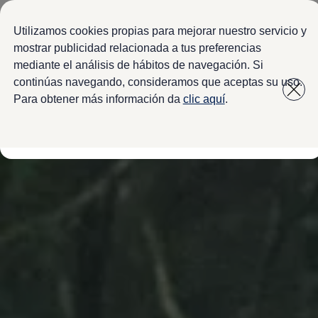
Modelos y configurador
Configura tu Volkswagen
Utilizamos cookies propias para mejorar nuestro servicio y
Virtual Studio - Realidad Aumentada
mostrar publicidad relacionada a tus preferencias
Volkswagen Usados Certificados
mediante el análisis de hábitos de navegación. Si
Saltar
Saltar a
Nivus 2027
a pie
Camionetas y SUVs
continúas navegando, consideramos que aceptas su uso.
contenido
de
Sedanes
Para obtener más información da
clic aquí
.
Deportivos
página
Compactos
Flotillas
Vehículos Comerciales
Ofertas y financiamiento
Promociones Volkswagen
Financiamiento y Arrendamiento
Ofertas en servicio y refacciones
Volkswagen ¡Ya!
Planes de mantenimiento de prepago
Garantías y seguros
Garantías
Seguro de Robo de Autopartes
Cobertura de protección adicional Plus
Seguro Automotriz
Volkswagen entre dos
Financiamiento de Usados Certificados