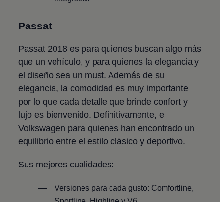
Passat
Passat 2018 es para quienes buscan algo más
que un vehículo, y para quienes la elegancia y
el diseño sea un must. Además de su
elegancia, la comodidad es muy importante
por lo que cada detalle que brinde confort y
lujo es bienvenido. Definitivamente, el
Volkswagen
para quienes han encontrado un
equilibrio entre el estilo clásico y deportivo.
Sus mejores cualidades:
Versiones para cada gusto:
Comfortline,
Sportline, Highline y V6.
Faros LED con luz de marcha diurna