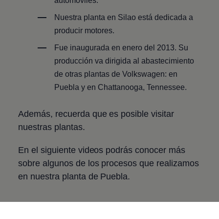
automóviles.
Nuestra planta en Silao está dedicada a
producir motores.
Fue inaugurada en enero del 2013. Su
producción va dirigida al abastecimiento
de otras plantas de
Volkswagen
: en
Puebla y en Chattanooga,​ ​Tennessee.
Además, recuerda que es posible visitar
nuestras plantas.
En el siguiente videos podrás conocer más
sobre algunos de los procesos que realizamos
en nuestra planta​ ​de​ ​Puebla.
Notas
Relacionadas