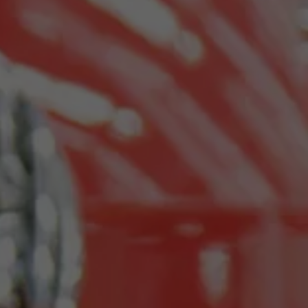
Programa de lealtad FS Xclusive
Encuentra tu Usado Certificado
Servicios y refacciones Volkswagen
Servicios Postventa
Aceite
Batería
Frenos
Precios de mantenimiento
ProService
Llamado a revisión
Refacciones y llantas
Refacciones Originales
Llantas
Planes de mantenimiento de prepago
Volkswagen 3x3
Long Drive
Beneficios de contratar un plan prepagado >
Accesorios y boutique
Accesorios por modelo
Volkswagen Collection
Catálogo de accesorios
Acerca de tu auto
Protección Volkswagen
Servicios de mantenimiento incluídos
Guía de indicadores