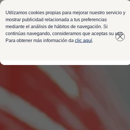
Modelos y configurador
Configura tu Volkswagen
Utilizamos cookies propias para mejorar nuestro servicio y
Virtual Studio - Realidad Aumentada
mostrar publicidad relacionada a tus preferencias
Volkswagen Usados Certificados
mediante el análisis de hábitos de navegación. Si
Saltar
Saltar a
Nivus 2027
a pie
Camionetas y SUVs
continúas navegando, consideramos que aceptas su uso.
contenido
de
Sedanes
Para obtener más información da
clic aquí
.
Deportivos
página
Compactos
Flotillas
Vehículos Comerciales
Ofertas y financiamiento
Promociones Volkswagen
Financiamiento y Arrendamiento
Ofertas en servicio y refacciones
Volkswagen ¡Ya!
Planes de mantenimiento de prepago
Garantías y seguros
Garantías
Seguro de Robo de Autopartes
Cobertura de protección adicional Plus
Seguro Automotriz
Volkswagen entre dos
Financiamiento de Usados Certificados