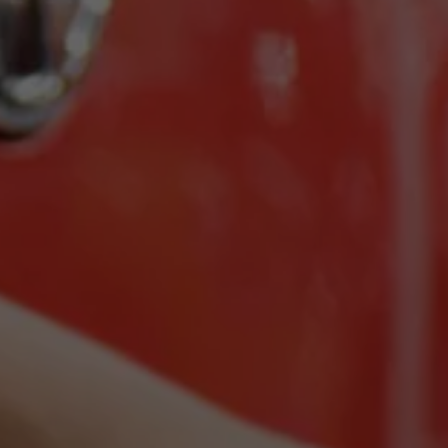
Llamado a revisión
Respaldo Volkswagen
Cobertura de robo de autopartes
Plan de asistencia técnica
Programa de lealtad FS Xclusive
Experiencia VW
Blog
Innovación
Historia y Cultura
Tips
Seminuevos
Nuestra Historia
Nuestro canal de YouTube
Reseñas VW
Tiguan 2025
Jetta 2025
Volkswagen Tera 2026
Croquetatón 2026
Serie Original Huellas
Sostenibilidad
Naturaleza
Nuestras personas
Sociedad
Conoce nuestra estrategia de Sostenibilidad
Integridad y Cumplimiento