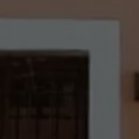
Programa de lealtad FS Xclusive
Encuentra tu Usado Certificado
Servicios y refacciones Volkswagen
Servicios Postventa
Aceite
Batería
Frenos
Precios de mantenimiento
ProService
Llamado a revisión
Refacciones y llantas
Refacciones Originales
Llantas
Planes de mantenimiento de prepago
Volkswagen 3x3
Long Drive
Beneficios de contratar un plan prepagado >
Accesorios y boutique
Accesorios por modelo
Volkswagen Collection
Catálogo de accesorios
Acerca de tu auto
Protección Volkswagen
Servicios de mantenimiento incluídos
Guía de indicadores