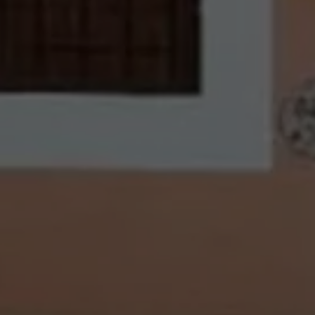
Llamado a revisión
Respaldo Volkswagen
Cobertura de robo de autopartes
Plan de asistencia técnica
Programa de lealtad FS Xclusive
Experiencia VW
Blog
Innovación
Historia y Cultura
Tips
Seminuevos
Nuestra Historia
Nuestro canal de YouTube
Reseñas VW
Tiguan 2025
Jetta 2025
Volkswagen Tera 2026
Croquetatón 2026
Serie Original Huellas
Sostenibilidad
Naturaleza
Nuestras personas
Sociedad
Conoce nuestra estrategia de Sostenibilidad
Integridad y Cumplimiento