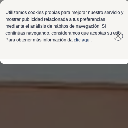
Modelos y configurador
Configura tu Volkswagen
Utilizamos cookies propias para mejorar nuestro servicio y
Virtual Studio - Realidad Aumentada
mostrar publicidad relacionada a tus preferencias
Volkswagen Usados Certificados
mediante el análisis de hábitos de navegación. Si
Saltar
Saltar a
Nivus 2027
a pie
Camionetas y SUVs
continúas navegando, consideramos que aceptas su uso.
contenido
de
Sedanes
Para obtener más información da
clic aquí
.
Deportivos
página
Compactos
Flotillas
Vehículos Comerciales
Ofertas y financiamiento
Promociones Volkswagen
Financiamiento y Arrendamiento
Ofertas en servicio y refacciones
Volkswagen ¡Ya!
Planes de mantenimiento de prepago
Garantías y seguros
Garantías
Seguro de Robo de Autopartes
Cobertura de protección adicional Plus
Seguro Automotriz
Volkswagen entre dos
Financiamiento de Usados Certificados