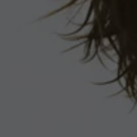
Llamado a revisión
Respaldo Volkswagen
Cobertura de robo de autopartes
Plan de asistencia técnica
Programa de lealtad FS Xclusive
Experiencia VW
Blog
Innovación
Historia y Cultura
Tips
Seminuevos
Nuestra Historia
Nuestro canal de YouTube
Reseñas VW
Tiguan 2025
Jetta 2025
Volkswagen Tera 2026
Croquetatón 2026
Serie Original Huellas
Sostenibilidad
Naturaleza
Nuestras personas
Sociedad
Conoce nuestra estrategia de Sostenibilidad
Integridad y Cumplimiento