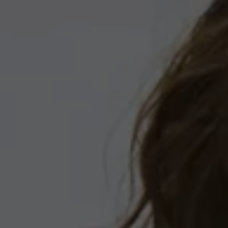
Programa de lealtad FS Xclusive
Encuentra tu Usado Certificado
Servicios y refacciones Volkswagen
Servicios Postventa
Aceite
Batería
Frenos
Precios de mantenimiento
ProService
Llamado a revisión
Refacciones y llantas
Refacciones Originales
Llantas
Planes de mantenimiento de prepago
Volkswagen 3x3
Long Drive
Beneficios de contratar un plan prepagado >
Accesorios y boutique
Accesorios por modelo
Volkswagen Collection
Catálogo de accesorios
Acerca de tu auto
Protección Volkswagen
Servicios de mantenimiento incluídos
Guía de indicadores