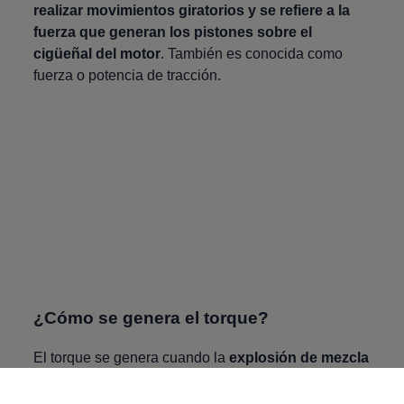
realizar movimientos giratorios y se refiere a la
fuerza que generan los pistones sobre el
cigüeñal del motor
. También es conocida como
fuerza o potencia de tracción.
¿Cómo se genera el torque?
El torque se genera cuando la
explosión de mezcla
de aire y combustible
, a través de la bujía,
hacen
efecto en la cámara de combustión permitiendo a