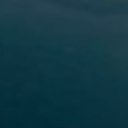
Llamado a revisión
Respaldo Volkswagen
Cobertura de robo de autopartes
Plan de asistencia técnica
Programa de lealtad FS Xclusive
Experiencia VW
Blog
Innovación
Historia y Cultura
Tips
Seminuevos
Nuestra Historia
Nuestro canal de YouTube
Reseñas VW
Tiguan 2025
Jetta 2025
Volkswagen Tera 2026
Croquetatón 2026
Serie Original Huellas
Sostenibilidad
Naturaleza
Nuestras personas
Sociedad
Conoce nuestra estrategia de Sostenibilidad
Integridad y Cumplimiento