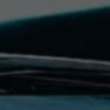
Programa de lealtad FS Xclusive
Encuentra tu Usado Certificado
Servicios y refacciones Volkswagen
Servicios Postventa
Aceite
Batería
Frenos
Precios de mantenimiento
ProService
Llamado a revisión
Refacciones y llantas
Refacciones Originales
Llantas
Planes de mantenimiento de prepago
Volkswagen 3x3
Long Drive
Beneficios de contratar un plan prepagado >
Accesorios y boutique
Accesorios por modelo
Volkswagen Collection
Catálogo de accesorios
Acerca de tu auto
Protección Volkswagen
Servicios de mantenimiento incluídos
Guía de indicadores