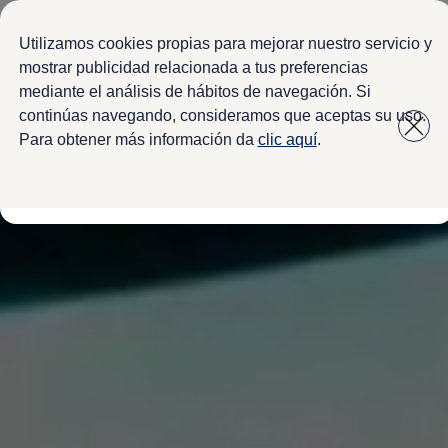
Modelos y configurador
Configura tu Volkswagen
Utilizamos cookies propias para mejorar nuestro servicio y
Virtual Studio - Realidad Aumentada
mostrar publicidad relacionada a tus preferencias
Volkswagen Usados Certificados
mediante el análisis de hábitos de navegación. Si
Saltar
Saltar a
Nivus 2027
a pie
Camionetas y SUVs
continúas navegando, consideramos que aceptas su uso.
contenido
de
Sedanes
Para obtener más información da
clic aquí
.
Deportivos
página
Compactos
Flotillas
Vehículos Comerciales
Ofertas y financiamiento
Promociones Volkswagen
Financiamiento y Arrendamiento
Ofertas en servicio y refacciones
Volkswagen ¡Ya!
Planes de mantenimiento de prepago
Garantías y seguros
Garantías
Seguro de Robo de Autopartes
Cobertura de protección adicional Plus
Seguro Automotriz
Volkswagen entre dos
Financiamiento de Usados Certificados