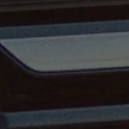
Llamado a revisión
Respaldo Volkswagen
Cobertura de robo de autopartes
Plan de asistencia técnica
Programa de lealtad FS Xclusive
Experiencia VW
Blog
Innovación
Historia y Cultura
Tips
Seminuevos
Nuestra Historia
Nuestro canal de YouTube
Reseñas VW
Tiguan 2025
Jetta 2025
Volkswagen Tera 2026
Croquetatón 2026
Serie Original Huellas
Sostenibilidad
Naturaleza
Nuestras personas
Sociedad
Conoce nuestra estrategia de Sostenibilidad
Integridad y Cumplimiento