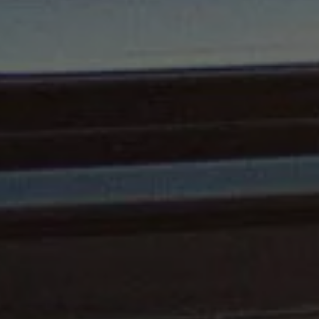
Programa de lealtad FS Xclusive
Encuentra tu Usado Certificado
Servicios y refacciones Volkswagen
Servicios Postventa
Aceite
Batería
Frenos
Precios de mantenimiento
ProService
Llamado a revisión
Refacciones y llantas
Refacciones Originales
Llantas
Planes de mantenimiento de prepago
Volkswagen 3x3
Long Drive
Beneficios de contratar un plan prepagado >
Accesorios y boutique
Accesorios por modelo
Volkswagen Collection
Catálogo de accesorios
Acerca de tu auto
Protección Volkswagen
Servicios de mantenimiento incluídos
Guía de indicadores