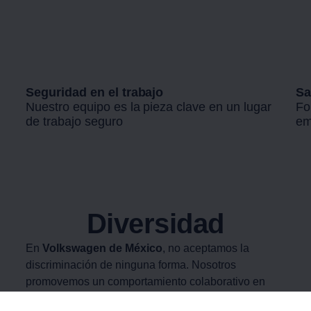
Seguridad en el trabajo
Sa
Nuestro equipo es la pieza clave en un lugar
Fo
de trabajo seguro
em
Diversidad
En
Volkswagen
de México
, no aceptamos la
discriminación de ninguna forma. Nosotros
promovemos un comportamiento colaborativo en
nuestro lugar de trabajo y estamos comprometidos