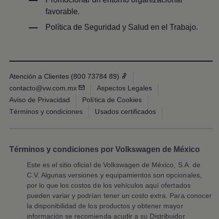
Programa de lealtad FS Xclusive
favorable.
Encuentra tu Usado Certificado
Servicios y refacciones Volkswagen
Política de Seguridad y Salud en el Trabajo.
Servicios Postventa
Aceite
Batería
Frenos
Precios de mantenimiento
ProService
Atención a Clientes (800 73784 89)
Llamado a revisión
contacto@vw.com.mx
Aspectos Legales
Refacciones y llantas
Aviso de Privacidad
Política de Cookies
Refacciones Originales
Llantas
Términos y condiciones
Usados certificados
Planes de mantenimiento de prepago
Volkswagen 3x3
Long Drive
Beneficios de contratar un plan prepagado >
Términos y condiciones por Volkswagen de México
Accesorios y boutique
Accesorios por modelo
Este es el sitio oficial de
Volkswagen
de México, S.A. de
Volkswagen Collection
C.V. Algunas versiones y equipamientos son opcionales,
Catálogo de accesorios
por lo que los costos de los vehículos aquí ofertados
Acerca de tu auto
pueden variar y podrían tener un costo extra. Para conocer
Protección Volkswagen
la disponibilidad de los productos y obtener mayor
Servicios de mantenimiento incluídos
Guía de indicadores
información se recomienda acudir a su Distribuidor