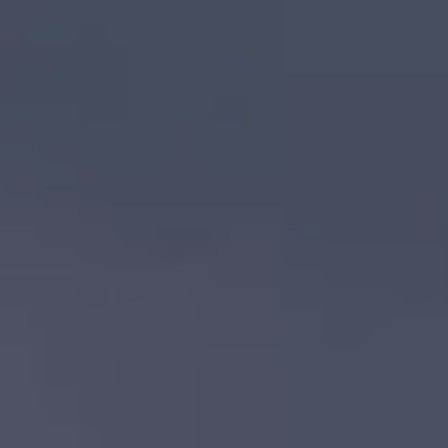
Llamado a revisión
Respaldo Volkswagen
Cobertura de robo de autopartes
Plan de asistencia técnica
Programa de lealtad FS Xclusive
Experiencia VW
Blog
Innovación
Historia y Cultura
Tips
Seminuevos
Nuestra Historia
Nuestro canal de YouTube
Reseñas VW
Tiguan 2025
Jetta 2025
Volkswagen Tera 2026
Croquetatón 2026
Serie Original Huellas
Sostenibilidad
Naturaleza
Nuestras personas
Sociedad
Conoce nuestra estrategia de Sostenibilidad
Integridad y Cumplimiento