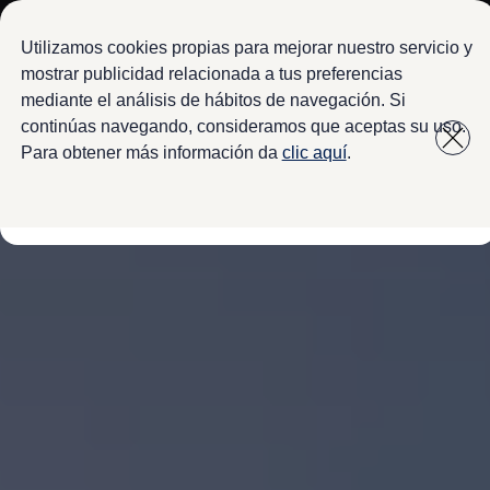
Modelos y configurador
Configura tu Volkswagen
Utilizamos cookies propias para mejorar nuestro servicio y
Virtual Studio - Realidad Aumentada
mostrar publicidad relacionada a tus preferencias
Volkswagen Usados Certificados
mediante el análisis de hábitos de navegación. Si
Saltar
Saltar a
Nivus 2027
a pie
Camionetas y SUVs
continúas navegando, consideramos que aceptas su uso.
contenido
de
Sedanes
Para obtener más información da
clic aquí
.
Deportivos
página
Compactos
Flotillas
Vehículos Comerciales
Ofertas y financiamiento
Promociones Volkswagen
Financiamiento y Arrendamiento
Ofertas en servicio y refacciones
Volkswagen ¡Ya!
Planes de mantenimiento de prepago
Garantías y seguros
Garantías
Seguro de Robo de Autopartes
Cobertura de protección adicional Plus
Seguro Automotriz
Volkswagen entre dos
Financiamiento de Usados Certificados