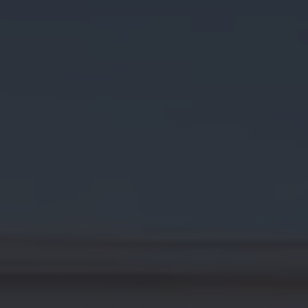
Croquetatón 2026
Serie Original Huellas
Sostenibilidad
Naturaleza
Nuestras personas
Sociedad
Conoce nuestra estrategia de Sostenibilidad
Integridad y Cumplimiento