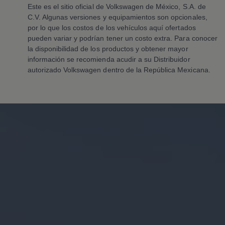
Accesorios y boutique
Este es el sitio oficial de
Volkswagen
de México, S.A. de
Accesorios por modelo
C.V. Algunas versiones y equipamientos son opcionales,
Volkswagen Collection
por lo que los costos de los vehículos aquí ofertados
Catálogo de accesorios
pueden variar y podrían tener un costo extra. Para conocer
Acerca de tu auto
Protección Volkswagen
la disponibilidad de los productos y obtener mayor
Servicios de mantenimiento incluídos
información se recomienda acudir a su Distribuidor
Guía de indicadores
autorizado
Volkswagen
dentro de la República Mexicana.
Llamado a revisión
Respaldo Volkswagen
Cobertura de robo de autopartes
Plan de asistencia técnica
Programa de lealtad FS Xclusive
Experiencia VW
Blog
Innovación
Historia y Cultura
Tips
Seminuevos
Nuestra Historia
Nuestro canal de YouTube
Reseñas VW
Tiguan 2025
Jetta 2025
Volkswagen Tera 2026