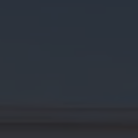
Croquetatón 2026
Serie Original Huellas
Sostenibilidad
Naturaleza
Nuestras personas
Sociedad
Conoce nuestra estrategia de Sostenibilidad
Integridad y Cumplimiento