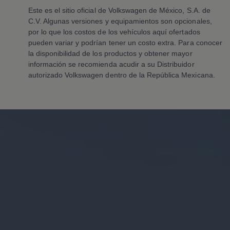
Accesorios y boutique
Este es el sitio oficial de
Volkswagen
de México, S.A. de
Accesorios por modelo
Volkswagen Collection
C.V. Algunas versiones y equipamientos son opcionales,
Catálogo de accesorios
por lo que los costos de los vehículos aquí ofertados
Acerca de tu auto
pueden variar y podrían tener un costo extra. Para conocer
Protección Volkswagen
la disponibilidad de los productos y obtener mayor
Servicios de mantenimiento incluídos
información se recomienda acudir a su Distribuidor
Guía de indicadores
autorizado
Volkswagen
dentro de la República Mexicana.
Llamado a revisión
Respaldo Volkswagen
Cobertura de robo de autopartes
Plan de asistencia técnica
Programa de lealtad FS Xclusive
Experiencia VW
Blog
Innovación
Historia y Cultura
Tips
Seminuevos
Nuestra Historia
Nuestro canal de YouTube
Reseñas VW
Tiguan 2025
Jetta 2025
Volkswagen Tera 2026