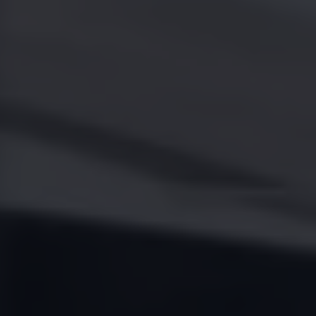
Jetta 2025
Volkswagen Tera 2026
Croquetatón 2026
Serie Original Huellas
Sostenibilidad
Naturaleza
Nuestras personas
Sociedad
Conoce nuestra estrategia de Sostenibilidad
Integridad y Cumplimiento