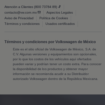
Long Drive
Beneficios de contratar un plan prepagado >
Atención a Clientes (800 73784 89)
Accesorios y boutique
contacto@vw.com.mx
Aspectos Legales
Accesorios por modelo
Aviso de Privacidad
Política de Cookies
Volkswagen Collection
Catálogo de accesorios
Términos y condiciones
Usados certificados
Acerca de tu auto
Protección Volkswagen
Servicios de mantenimiento incluídos
Guía de indicadores
Términos y condiciones por Volkswagen de México
Llamado a revisión
Respaldo Volkswagen
Este es el sitio oficial de
Volkswagen
de México, S.A. de
Cobertura de robo de autopartes
C.V. Algunas versiones y equipamientos son opcionales,
Plan de asistencia técnica
por lo que los costos de los vehículos aquí ofertados
Programa de lealtad FS Xclusive
pueden variar y podrían tener un costo extra. Para conocer
Experiencia VW
la disponibilidad de los productos y obtener mayor
Blog
Innovación
información se recomienda acudir a su Distribuidor
Historia y Cultura
autorizado
Volkswagen
dentro de la República Mexicana.
Tips
Seminuevos
Nuestra Historia
Nuestro canal de YouTube
Reseñas VW
Tiguan 2025