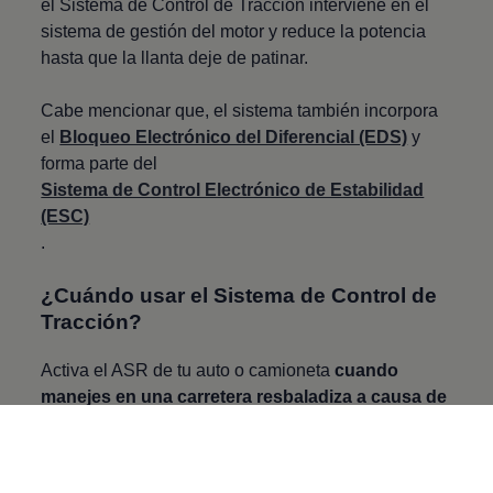
el Sistema de Control de Tracción interviene en el
sistema de gestión del motor y reduce la potencia
hasta que la llanta deje de patinar.
Cabe mencionar que, el sistema también incorpora
el
Bloqueo Electrónico del Diferencial (EDS)
y
forma parte del
Sistema de Control Electrónico de Estabilidad
(ESC)
.
¿Cuándo usar el Sistema de Control de
Tracción?
Activa el ASR de tu auto o camioneta
cuando
manejes en una carretera resbaladiza a causa de
la lluvia, nieve o hielo
. De igual forma cuando
tienes que aplicar demasiada potencia de forma
inmediata, así tus llantas no estarán “patinando”.