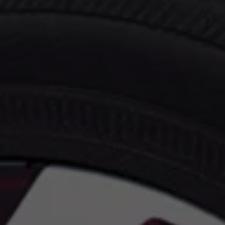
Programa de lealtad FS Xclusive
Encuentra tu Usado Certificado
Servicios y refacciones Volkswagen
Servicios Postventa
Aceite
Batería
Frenos
Precios de mantenimiento
ProService
Llamado a revisión
Refacciones y llantas
Refacciones Originales
Llantas
Planes de mantenimiento de prepago
Volkswagen 3x3
Long Drive
Beneficios de contratar un plan prepagado >
Accesorios y boutique
Accesorios por modelo
Volkswagen Collection
Catálogo de accesorios
Acerca de tu auto
Protección Volkswagen
Servicios de mantenimiento incluídos
Guía de indicadores