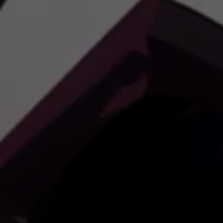
Llamado a revisión
Respaldo Volkswagen
Cobertura de robo de autopartes
Plan de asistencia técnica
Programa de lealtad FS Xclusive
Experiencia VW
Blog
Innovación
Historia y Cultura
Tips
Seminuevos
Nuestra Historia
Nuestro canal de YouTube
Reseñas VW
Tiguan 2025
Jetta 2025
Volkswagen Tera 2026
Croquetatón 2026
Serie Original Huellas
Sostenibilidad
Naturaleza
Nuestras personas
Sociedad
Conoce nuestra estrategia de Sostenibilidad
Integridad y Cumplimiento