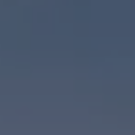
Reseñas VW
Tiguan 2025
Jetta 2025
Volkswagen Tera 2026
Croquetatón 2026
Serie Original Huellas
Sostenibilidad
Naturaleza
Nuestras personas
Sociedad
Conoce nuestra estrategia de Sostenibilidad
Integridad y Cumplimiento