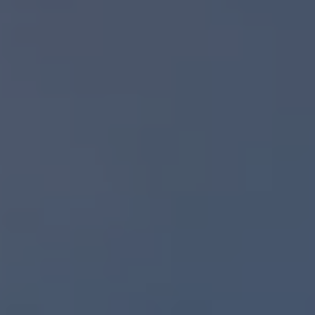
Planes de mantenimiento de prepago
Volkswagen 3x3
Long Drive
Beneficios de contratar un plan prepagado >
Accesorios y boutique
Accesorios por modelo
Volkswagen Collection
Catálogo de accesorios
Acerca de tu auto
Protección Volkswagen
Servicios de mantenimiento incluídos
Guía de indicadores
Llamado a revisión
Respaldo Volkswagen
Cobertura de robo de autopartes
Plan de asistencia técnica
Programa de lealtad FS Xclusive
Experiencia VW
Blog
Innovación
Historia y Cultura
Tips
Seminuevos
Nuestra Historia
Nuestro canal de YouTube