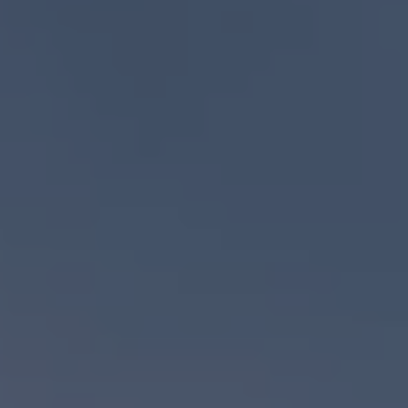
Promociones Volkswagen
Financiamiento y Arrendamiento
Ofertas en servicio y refacciones
Volkswagen ¡Ya!
Planes de mantenimiento de prepago
Garantías y seguros
Garantías
Seguro de Robo de Autopartes
Cobertura de protección adicional Plus
Seguro Automotriz
Volkswagen entre dos
Financiamiento de Usados Certificados
Programa de lealtad FS Xclusive
Encuentra tu Usado Certificado
Servicios y refacciones Volkswagen
Servicios Postventa
Aceite
Batería
Frenos
Precios de mantenimiento
ProService
Llamado a revisión
Refacciones y llantas
Refacciones Originales
Llantas