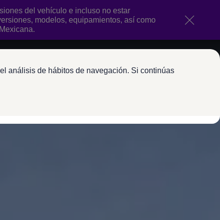
ones del vehículo e incluso no estar
 versiones, modelos, equipamientos, así como
 Mexicana.
el análisis de hábitos de navegación. Si continúas