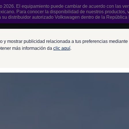
 2026. El equipamiento puede cambiar de acuerdo con las versi
xicano. Para conocer la disponibilidad de nuestros productos,
su distribuidor autorizado
Volkswagen
dentro de la República
o y mostrar publicidad relacionada a tus preferencias mediante 
btener más información da
clic aquí
.