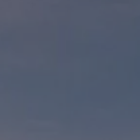
Cobertura de protección adicional Plus
Seguro Automotriz
Volkswagen entre dos
Financiamiento de Usados Certificados
Programa de lealtad FS Xclusive
Encuentra tu Usado Certificado
Servicios y refacciones Volkswagen
Servicios Postventa
Aceite
Batería
Frenos
Precios de mantenimiento
ProService
Llamado a revisión
Refacciones y llantas
Refacciones Originales
Llantas
Planes de mantenimiento de prepago
Volkswagen 3x3
Long Drive
Beneficios de contratar un plan prepagado >
Accesorios y boutique
Accesorios por modelo
Volkswagen Collection