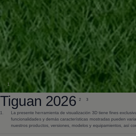
1
Tiguan
2026
2
3
1.
La presente herramienta de visualización 3D tiene fines exclusi
funcionalidades y demás características mostradas pueden variar
nuestros productos, versiones, modelos y equipamientos, así co