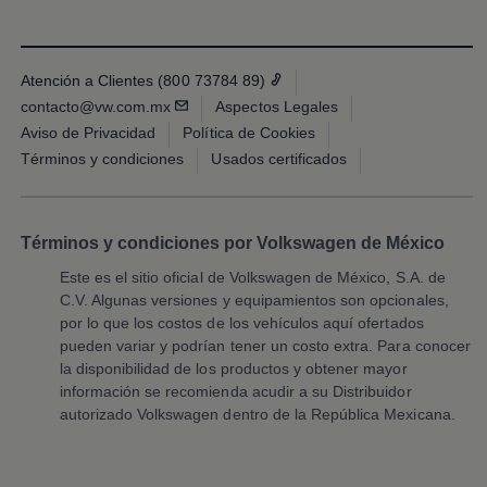
Planes de mantenimiento de prepago
Volkswagen 3x3
Long Drive
Beneficios de contratar un plan prepagado >
Atención a Clientes (800 73784 89)
Accesorios y boutique
contacto@vw.com.mx
Aspectos Legales
Accesorios por modelo
Volkswagen Collection
Aviso de Privacidad
Política de Cookies
Catálogo de accesorios
Términos y condiciones
Usados certificados
Acerca de tu auto
Protección Volkswagen
Servicios de mantenimiento incluídos
Guía de indicadores
Términos y condiciones por Volkswagen de México
Llamado a revisión
Respaldo Volkswagen
Este es el sitio oficial de
Volkswagen
de México, S.A. de
Cobertura de robo de autopartes
C.V. Algunas versiones y equipamientos son opcionales,
Plan de asistencia técnica
Programa de lealtad FS Xclusive
por lo que los costos de los vehículos aquí ofertados
Experiencia VW
pueden variar y podrían tener un costo extra. Para conocer
Blog
la disponibilidad de los productos y obtener mayor
Innovación
información se recomienda acudir a su Distribuidor
Historia y Cultura
autorizado
Volkswagen
dentro de la República Mexicana.
Tips
Seminuevos
Nuestra Historia
Nuestro canal de YouTube