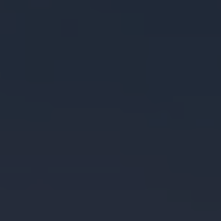
Reseñas VW
Tiguan 2025
Jetta 2025
Volkswagen Tera 2026
Croquetatón 2026
Serie Original Huellas
Sostenibilidad
Naturaleza
Nuestras personas
Sociedad
Conoce nuestra estrategia de Sostenibilidad
Integridad y Cumplimiento