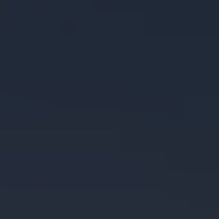
Reseñas VW
Tiguan 2025
Jetta 2025
Volkswagen Tera 2026
Croquetatón 2026
Serie Original Huellas
Sostenibilidad
Naturaleza
Nuestras personas
Sociedad
Conoce nuestra estrategia de Sostenibilidad
Integridad y Cumplimiento