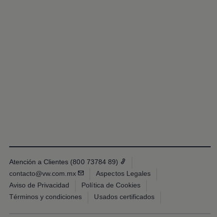
Promociones Volkswagen
Financiamiento y Arrendamiento
Ofertas en servicio y refacciones
Volkswagen ¡Ya!
Planes de mantenimiento de prepago
Garantías y seguros
Garantías
Seguro de Robo de Autopartes
Cobertura de protección adicional Plus
Seguro Automotriz
Volkswagen entre dos
Financiamiento de Usados Certificados
Programa de lealtad FS Xclusive
Encuentra tu Usado Certificado
Servicios y refacciones Volkswagen
Servicios Postventa
Aceite
Batería
Frenos
Atención a Clientes (800 73784 89)
Precios de mantenimiento
contacto@vw.com.mx
Aspectos Legales
ProService
Aviso de Privacidad
Política de Cookies
Llamado a revisión
Refacciones y llantas
Términos y condiciones
Usados certificados
Refacciones Originales
Llantas