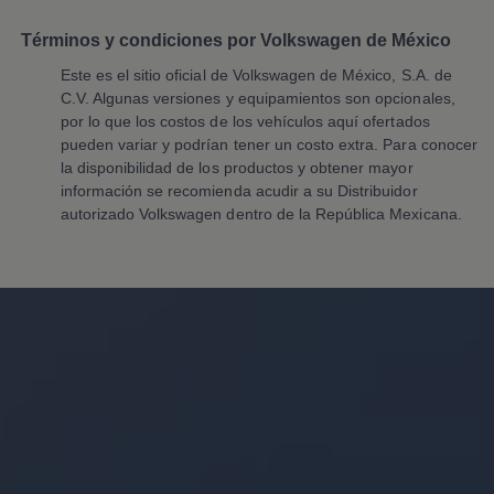
Planes de mantenimiento de prepago
Volkswagen 3x3
Términos y condiciones por Volkswagen de México
Long Drive
Beneficios de contratar un plan prepagado >
Este es el sitio oficial de
Volkswagen
de México, S.A. de
Accesorios y boutique
C.V. Algunas versiones y equipamientos son opcionales,
Accesorios por modelo
por lo que los costos de los vehículos aquí ofertados
Volkswagen Collection
pueden variar y podrían tener un costo extra. Para conocer
Catálogo de accesorios
la disponibilidad de los productos y obtener mayor
Acerca de tu auto
Protección Volkswagen
información se recomienda acudir a su Distribuidor
Servicios de mantenimiento incluídos
autorizado
Volkswagen
dentro de la República Mexicana.
Guía de indicadores
Llamado a revisión
Respaldo Volkswagen
Cobertura de robo de autopartes
Plan de asistencia técnica
Programa de lealtad FS Xclusive
Experiencia VW
Blog
Innovación
Historia y Cultura
Tips
Seminuevos
Nuestra Historia
Nuestro canal de YouTube