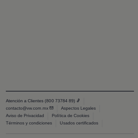
Promociones Volkswagen
Financiamiento y Arrendamiento
Ofertas en servicio y refacciones
Volkswagen ¡Ya!
Planes de mantenimiento de prepago
Garantías y seguros
Garantías
Seguro de Robo de Autopartes
Cobertura de protección adicional Plus
Seguro Automotriz
Volkswagen entre dos
Financiamiento de Usados Certificados
Programa de lealtad FS Xclusive
Encuentra tu Usado Certificado
Servicios y refacciones Volkswagen
Servicios Postventa
Aceite
Batería
Atención a Clientes (800 73784 89)
Frenos
Precios de mantenimiento
contacto@vw.com.mx
Aspectos Legales
ProService
Aviso de Privacidad
Política de Cookies
Llamado a revisión
Términos y condiciones
Usados certificados
Refacciones y llantas
Refacciones Originales
Llantas