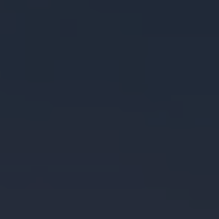
Reseñas VW
Tiguan 2025
Jetta 2025
Volkswagen Tera 2026
Croquetatón 2026
Serie Original Huellas
Sostenibilidad
Naturaleza
Nuestras personas
Sociedad
Conoce nuestra estrategia de Sostenibilidad
Integridad y Cumplimiento