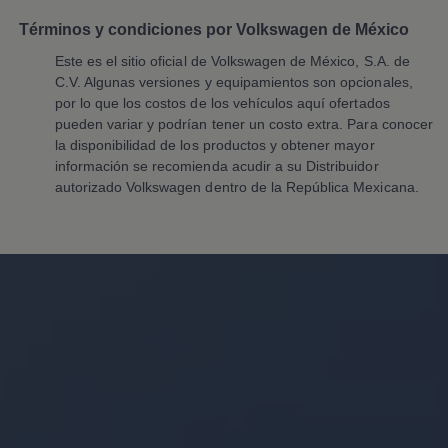
Planes de mantenimiento de prepago
Volkswagen 3x3
Términos y condiciones por Volkswagen de México
Long Drive
Este es el sitio oficial de
Volkswagen
de México, S.A. de
Beneficios de contratar un plan prepagado >
Accesorios y boutique
C.V. Algunas versiones y equipamientos son opcionales,
Accesorios por modelo
por lo que los costos de los vehículos aquí ofertados
Volkswagen Collection
pueden variar y podrían tener un costo extra. Para conocer
Catálogo de accesorios
la disponibilidad de los productos y obtener mayor
Acerca de tu auto
información se recomienda acudir a su Distribuidor
Protección Volkswagen
autorizado
Volkswagen
dentro de la República Mexicana.
Servicios de mantenimiento incluídos
Guía de indicadores
Llamado a revisión
Respaldo Volkswagen
Cobertura de robo de autopartes
Plan de asistencia técnica
Programa de lealtad FS Xclusive
Experiencia VW
Blog
Innovación
Historia y Cultura
Tips
Seminuevos
Nuestra Historia
Nuestro canal de YouTube