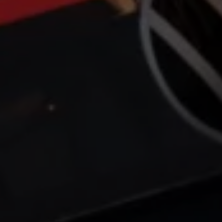
Llamado a revisión
Respaldo Volkswagen
Cobertura de robo de autopartes
Plan de asistencia técnica
Programa de lealtad FS Xclusive
Experiencia VW
Blog
Innovación
Historia y Cultura
Tips
Seminuevos
Nuestra Historia
Nuestro canal de YouTube
Reseñas VW
Tiguan 2025
Jetta 2025
Volkswagen Tera 2026
Croquetatón 2026
Serie Original Huellas
Sostenibilidad
Naturaleza
Nuestras personas
Sociedad
Conoce nuestra estrategia de Sostenibilidad
Integridad y Cumplimiento