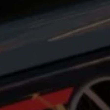
Programa de lealtad FS Xclusive
Encuentra tu Usado Certificado
Servicios y refacciones Volkswagen
Servicios Postventa
Aceite
Batería
Frenos
Precios de mantenimiento
ProService
Llamado a revisión
Refacciones y llantas
Refacciones Originales
Llantas
Planes de mantenimiento de prepago
Volkswagen 3x3
Long Drive
Beneficios de contratar un plan prepagado >
Accesorios y boutique
Accesorios por modelo
Volkswagen Collection
Catálogo de accesorios
Acerca de tu auto
Protección Volkswagen
Servicios de mantenimiento incluídos
Guía de indicadores